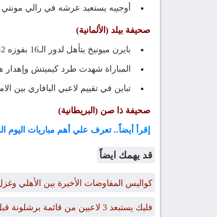
أوجييه يستعيد عرشه في رالي مونتي ك
صحيفة بيلد (الألمانية)
بايرن ميونيخ يتأهل لدور الـ16 بفوزه 2-0 على يونيون رويال.
المباراة شهدت طرد كيميتش وإهدار ه
تباين في تقييم لاعبي البافاري بين ال
صحيفة ذا صن (البريطانية)
إقرأ أيضاً.. تعرف علي أهم مباريات اليوم الخميس 22 يناير 2026 والقن
قد يهمك ايضاً
كواليس المفاوضات الأخيرة بين الأهلي وغز
فليك يستبعد 3 لاعبين من قائمة برشلونة قبل رحلة إيطاليا.. وموقف حمزة عبد الكريم