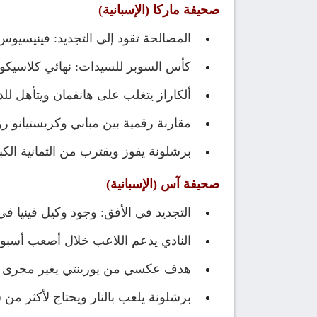
صحيفة ماركا (الإسبانية)
المصالحة تقود إلى التجديد: فينيسيوس يع
كأس السوبر للسيدات: نهائي كلاسيكو 
ألكاراز يتغلب على هانفمان ويتأهل للد
مقارنة رقمية بين مبابي وكريستيانو رون
برشلونة يفوز ويقترب من الثمانية الكب
صحيفة آس (الإسبانية)
التجديد في الأفق: وجود وكيل فينيا ف
النادي يدعم اللاعب خلال أصعب أسبوع
هدف عكسي من يورينتي يغير مجرى الأ
برشلونة يلعب بالنار ويحتاج لأكثر من سا