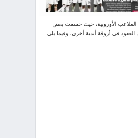
س 22 يناير 2026، الضوء على ليلة ساخنة في الملاعب الأوروبية، حيث حسمت بعض
د العقود في أروقة أندية أخرى، وفيما يلي