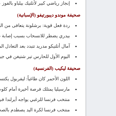
إنجاز رياضي كبير لأتلتيك بيلباو بالفوز ع
صحيفة موندو ديبورتيفو (الإسبانية)
ردة فعل قوية: برشلونة يتعافى من الب
بيدري يضطر للانسحاب بسبب إصابة ط
آمال أتلتيكو مدريد تتبدد بعد التعادل ا
اليوم الأول للحارس تير شتيغن في جي
صحيفة ليكيب (الفرنسية)
اللون الأحمر كان طاغياً: ليفربول يكتسح
مارسيليا يمتلك فرصة أخيرة أمام كلوب
منتخب فرنسا للرغبي يواجه أيرلندا في
منتخب فرنسا لكرة اليد يصطدم بالصخر