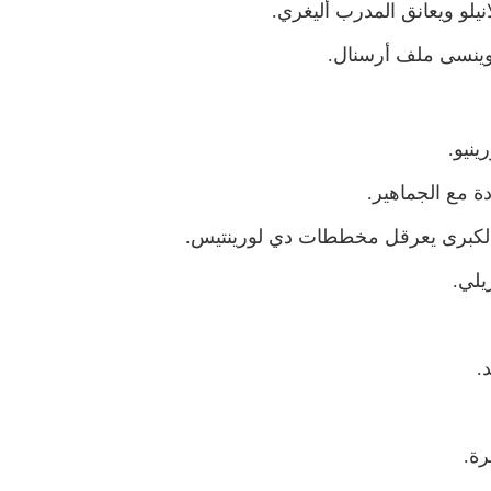
يلو ويعانق المدرب أليغري.
 وينسى ملف أرسنال.
ينيو.
ة مع الجماهير.
 الكبرى يعرقل مخططات دي لورينتيس.
يلي.
.
رة.