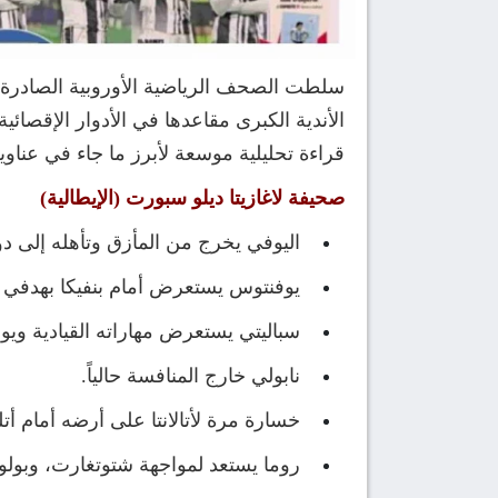
الأندية الكبرى مقاعدها في الأدوار الإقصائي
قراءة تحليلية موسعة لأبرز ما جاء في عناوين 
صحيفة لاغازيتا ديلو سبورت (الإيطالية)
اليوفي يخرج من المأزق وتأهله إلى دور الـ16 أصبح و
يوفنتوس يستعرض أمام بنفيكا بهدفي تور
سباليتي يستعرض مهاراته القيادية ويوبخ
نابولي خارج المنافسة حالياً.
خسارة مرة لأتالانتا على أرضه أمام أتلت
روما يستعد لمواجهة شتوتغارت، وبولون