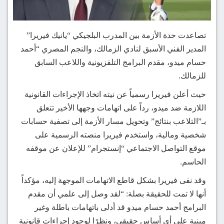
تصاعدت حدة الأزمة بين المدرب البلجيكي “يانيك فيريرا”
المدير الفني الأسبق لنادي الزمالك، والنجم المصري “أحمد
حسام ميدو، مقدم البرامج التلفزيونية واللاعب السابق
للزمالك.
حيث أعلن فيريرا رسمياً عن نيته اتخاذ الإجراءات القانونية
اللازمة ضد ميدو، رداً على اتهامات وجهها الأخير تتعلق
بـ”التلاعب بنتائج” وتحويل مسار الأزمة إلى تصفية حسابات
شخصية ومالية، واستخدم فيريرا منصته الرسمية على
موقع التواصل الاجتماعي “إنستجرام” للإعلان عن موقفه
الحاسم.
وقد نفى فيريرا بشكل قاطع الاتهامات الموجهة إليه، مؤكداً
أنها لا تمت للحقيقة بصلة: “لقد وصل إلى علمي أن مقدم
البرامج أحمد حسام ميدو قد أدلى باتهامات باطلة وغير
مبنية على أي أساس حقيقي، ونظرًا لوجود إجراءات قانونية