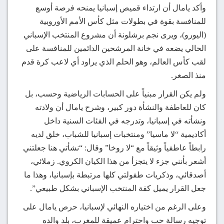
وأكد يامال أن ارتداء قميص إسبانيا يمنحه فرصة أوسع
للمنافسة بقوة في بطولات مثل كأس الأمم الأوروبية
(اليورو)، ويرى نجم برشلونة أن مشروع المنتخب الإسباني
الحالي يضعه في خانة المرشحين الدائمين للمنافسة على
لقب كأس العالم، وهو الحلم الذي يراود أي لاعب كرة قدم
منذ الصغر.
ولم يكن القرار مبنياً على الحسابات الرياضية وحسب، بل
كان للعاطفة والنشأة دور كبير، وشرح يامال أن ولادته
ونشأته في إسبانيا، وتدرجه في الفئات السنية داخل
أكاديمية “لا ماسيا” ومنتخبات إسبانيا للشباب، خلق لديه
رابطاً عاطفياً وثيقاً مع “لا روخا” وقال: “نشأتي هنا جعلتني
أشعر بأنني جزء لا يتجزأ من هذا الكيان الكروي. زملائي،
أصدقائي، وذكريات طفولتي كلها مرتبطة بإسبانيا، وهذا ما
جعل القرار يميل كفة المنتخب الإسباني بشكل طبيعي”.
وعلى الرغم من اختياره النهائي لإسبانيا، حرص يامال على
توجيه رسالة حب واحترام عميقة للمغرب، بلد والده