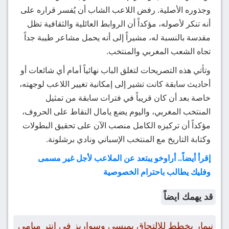
وجذوره الأصلية. رفض اللاعب الشاب أن يُفسر قراره على
أنه تنكر لأصوله، مؤكداً أن الروابط العائلية والثقافية تظل
مقدسة بالنسبة له، مشيراً إلى أنه يحمل مشاعر طيبة جداً
تجاه الشعب المغربي والمنتخب.
وتأتي هذه التصريحات لتغلق الباب نهائياً أمام أي شائعات أو
أحاديث سابقة كانت تشير إلى إمكانية تغيير اللاعب لوجهته،
خاصة بعد أن كان قريباً في فترات سابقة من تمثيل
المنتخب المغربي، واليوم يضع يامال النقاط على الحروف،
مؤكداً أن تركيزه الكامل منصب الآن على تحقيق البطولات
وكتابة التاريخ مع المنتخب الإسباني ونادي برشلونة.
إقرأ أيضاً.. أراوخو يبتعد عن الملاعب لأجل غير مسمى
وفليك يطالب باحترام الخصوصية
قد يهمك ايضاً
نيمار يخطط للالتحاق بميسي وسواريز في إنتر ميامي