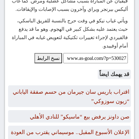
فيفيان عن المباراة بسبب مشاكل عضلية ومرض. كما غاب
أليكس بيرنجر ويراي وآخرون بسبب الإصابات والإيقافات.
ويأتي غياب نيكو في وقت حرج بالنسبة للفريق الباسكي،
حيث يعتمد عليه بشكل كبير في الهجوم. وهو ما قد يدفع
فالفيردي لإجراء تغييرات تكتيكية لتعويض غيابه في المباراة
أمام أوفييدو.
نسخ الرابط
قد يهمك ايضاً
اقتراب باريس سان جيرمان من حسم صفقة الياباني
“زيون سوزوكي”
صن داونز يرفض بيع “ماسيكو” للنادي الأهلي
الإعلان الأسبوع المقبل.. موسيماني يقترب من العودة