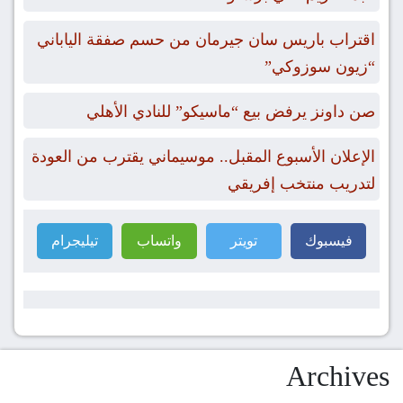
اقتراب باريس سان جيرمان من حسم صفقة الياباني
“زيون سوزوكي”
صن داونز يرفض بيع “ماسيكو” للنادي الأهلي
الإعلان الأسبوع المقبل.. موسيماني يقترب من العودة
لتدريب منتخب إفريقي
فيسبوك
تويتر
واتساب
تيليجرام
Archives