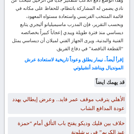
وهذا الوضع دفع اللاعب للتفكير جدياً في الرحيل للبحث عن
نادي يضمن له المشاركة بانتظام، للحفاظ على مكانه في
قائمة المنتخب الفرنسي واستعادة مستواه المعهود،
وبحسب التقرير، فإن المدرب ماسيميليانو أليجري يتابع
ديساسي منذ فترة طويلة ويبدي إعجاباً كبيراً بخصائصه
الفنية والبدنية، ويرى الجهاز الفني لميلان أن ديساسي يمثل
“القطعة الناقصة” في دفاع الفريق.
إقرأ أيضاً.. نيمار يطلق وعوداً تاريخية لاستعادة عرش
المونديال ويناشد أنشيلوتي
قد يهمك ايضاً
الأهلي يترقب موقف عمر فايد.. وعرض إيطالي يهدد
عودة المدافع الشاب
خلاف بين فليك وديكو يفتح باب التألق أمام “حمزة
عبد الكريم” في برشلونة