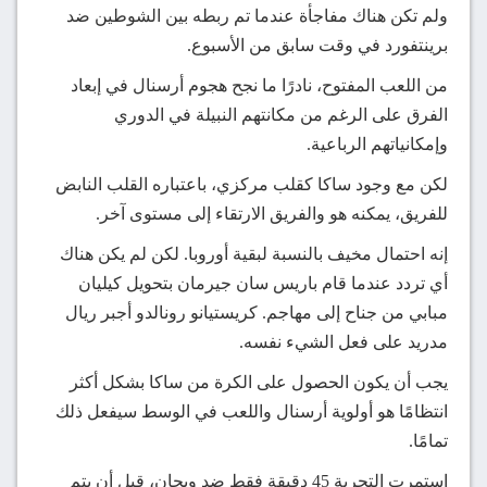
ولم تكن هناك مفاجأة عندما تم ربطه بين الشوطين ضد
برينتفورد في وقت سابق من الأسبوع.
من اللعب المفتوح، نادرًا ما نجح هجوم أرسنال في إبعاد
الفرق على الرغم من مكانتهم النبيلة في الدوري
وإمكانياتهم الرباعية.
لكن مع وجود ساكا كقلب مركزي، باعتباره القلب النابض
للفريق، يمكنه هو والفريق الارتقاء إلى مستوى آخر.
إنه احتمال مخيف بالنسبة لبقية أوروبا. لكن لم يكن هناك
أي تردد عندما قام باريس سان جيرمان بتحويل كيليان
مبابي من جناح إلى مهاجم. كريستيانو رونالدو أجبر ريال
مدريد على فعل الشيء نفسه.
يجب أن يكون الحصول على الكرة من ساكا بشكل أكثر
انتظامًا هو أولوية أرسنال واللعب في الوسط سيفعل ذلك
تمامًا.
استمرت التجربة 45 دقيقة فقط ضد ويجان، قبل أن يتم