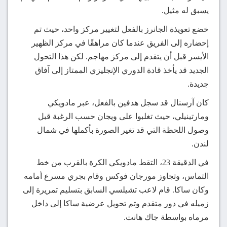
يسبق له مثيل.
خضع تعويذة الجانرز بالفعل لتغيير مركز واحد، حيث تم
إحضاره إلى الفريق عندما كان مراهقًا في مركز الظهير
الأيسر قبل أن يتقدم إلى مركز مهاجم. لكن هذا التحول
الجديد قد يأخذ قادة الدوري الإنجليزي الممتاز إلى آفاق
جديدة.
كان آرسنال قد سجل هدفين بالفعل، عبر مادويكي
ومارتينيلي، حيث تغلبوا على ويجان حسب الرغبة قبل
وصول اللحظة التي قد تغير الصورة بأكملها في شمال
لندن.
في الدقيقة 23، التقط مادويكي الكرة بالقرب من خط
التماس، وتجاوز مورجان فوكس وقام بجري مسرع أمامه
وكان ساكا. قام لاعب تشيلسي السابق بتسليم تمريرة إلى
زميله في دور متقدم وتم تحويل عرضية ساكا إلى داخل
مرماه بواسطة جاك هانت.