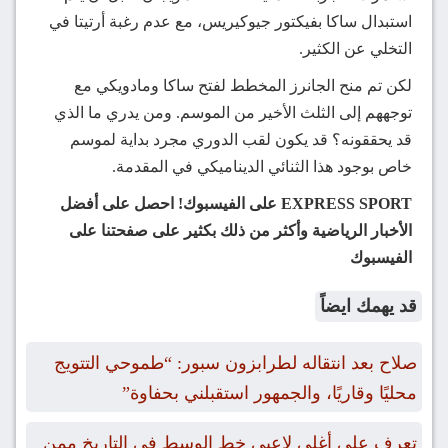
استبدال ساكا بفيكتور جيوكيريس، مع عدم رغبة أرتيتا في
التخلي عن الكثير.
لكن تم منح الجانرز المخطط لفتح ساكا ومادويكي مع
توجههم إلى الثلث الأخير من الموسم. ومن يدري ما الذي
قد يحققونه؟ قد يكون لقب الدوري مجرد بداية لموسم
خاص بوجود هذا الثنائي الديناميكي في المقدمة.
EXPRESS SPORT على الفيسبوك!
احصل على أفضل
الأخبار الرياضية وأكثر من ذلك بكثير على صفحتنا على
الفيسبوك
قد يهمك ايضاً
صلاح بعد انتقاله لطرابزون سبور: “طموحي التتويج
محليًا وقاريًا، والجمهور استقبلني بحفاوة”
تعرف علي أغلى لاعبي خط الوسط في التاريخ ممن