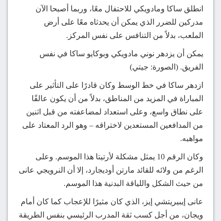
انطلق ساكا ومادويكي للاحتفال معًا، وربما أصبحا الآن
مدركين للضرر الذي يمكن أن يحدثاه معًا على أرض
الملعب، بدلاً من التنافس على نفس المركز.
يمكن أن يزدهر نوني مادويكي وبوكايو ساكا في نفس
الفريق.
(الصورة: جيتي)
ازدهر ساكا في خط الوسط وكان قادرًا على التأثير على
المباراة في المزيد من المناطق، بدلاً من أن يكون عالقًا
على نطاق واسع، وعلى استعداد لمضاعفته من قبل اثنين
من المدافعين المستعدين لاختراقه – وهو الرد المعتاد على
مواهبه.
وكان الرقم 10 يمثل مشكلة لأرتيتا هذا الموسم. وعلى
الرغم من ولائه للقائد مارتن أوديجارد، إلا أن النرويجي عانى
من حيث الشكل واللياقة البدنية هذا الموسم.
عانى إيبيريتشي إيز، الذي كان مثيرًا للإعجاب كما كان أمام
ويجان، من أجل كسب ثقة المدرب الرئيسي بنفس الطريقة