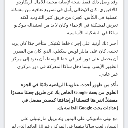
وقد وصل ذلك فقط نتيجة لإصابة مخيبة للآمال لريكاردو
كالافيوري. كان الإيطالي يأمل في تسريع تعافيه من مشكلة
عضلية في الكأس، كجزء من فريق كثير التناوب، لكنه
تعرض لمشكلة في الإحماء وكان لا بد من استبداله ببوكايو
ساكا في التشكيلة الأساسية.
أجبر ذلك أرتيتا على إجراء خلط تكتيكي متأخر جدًا كان يريد
تجنبه. كان على مايلز لويس سكيلي، الذي كان من المقرر
أن يحصل على دور نادر في خط الوسط، أن يعود إلى مركز
الظهير الأيسر، بينما دخل ساكا المعركة في دور مركزي
غير عادي.
تأكد من ظهور أحدث عناويننا الرياضية دائمًا في الجزء
العلوي من بحث Google الخاص بك عن طريق جعلنا مصدرًا
مفضلاً. انقر هنا لتفعيلنا أو إضافتنا كمصدر مفضل في
إعدادات بحث Google الخاصة بك.
مع نوني مادويكي على اليمين وغابرييل مارتينيلي على
اليسار، لعب ساكا بينهما في المركز رقم 10 العائم الذي لم