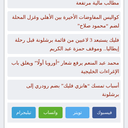
مطالب مالية مرتفعة
كواليس المفاوضات الأخيرة بين الأهلي وغزل المحلة
لضم “محمود صلاح”
فليك يستبعد 3 لاعبين من قائمة برشلونة قبل رحلة
إيطاليا.. وموقف حمزة عبد الكريم
محمد عبد المنعم يرفع شعار “أوروبا أولًا” ويغلق باب
الإغراءات الخليجية
أسباب تمسك “هانزي فليك” بضم رودري إلى
برشلونة
فيسبوك
تويتر
واتساب
تيليجرام