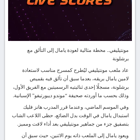
مونتيليفي.. محطة مثالية لعودة يامال إلى التألق مع
برشلونة
عاد ملعب مونتيليفي ليُطرح كمسرح مناسب لاستعادة
لامين يامال بريقه، بعدما سبق أن تألق فيه بقميص
برشلونة، مسجلًا إحدى ثنائيتيه الرسميتين مع الفريق الأول،
وذلك بحسب ما أوردته صحيفة “موندو ديبورتيفو” الإسبانية.
وفي الموسم الماضي، وعندما قرر المدرب هانز فليك
استبدال يامال في الوقت بدل الضائع، حظى اللاعب الشاب
بتصفيق جزء من جماهير مونتيليفي بعد أداء لافت ومميز.
ويعود يامال إلى الملعب ذاته يوم الاثنين، حيث سبق أن