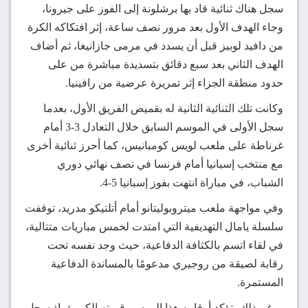
سجل هناك ثنائية قاد بها برشلونة إلى الفوز على جيرونا،
وجاء الهدف الأول بعد مرور نصف ساعة، إثر افتكاكه الكرة
من دافيد لوبيز قبل أن يسدد في مرمى جازانيغا، ثم أضاف
الهدف الثاني بعد سبع دقائق بتسديدة مباشرة من على
حدود منطقة الجزاء إثر تمريرة عرضية من رافينيا.
وكانت تلك الثنائية الثانية له بقميص الفريق الأول، بعدما
سجل الأولى في الموسم السابق خلال التعادل 3-3 أمام
غرناطة على ملعب لويس كومبانيس، كما أحرز ثنائية أخرى
مع منتخب إسبانيا أمام فرنسا في نصف نهائي دوري
الشباب، في مباراة انتهت بفوز إسبانيا 5-4.
وفي مواجهة ملعب ميتروبوليتانو أمام أتلتيكو مدريد، توقفت
سلسلة يامال التهديفية التي امتدت لخمس مباريات متتالية،
في لقاء اتسم بالكثافة الدفاعية، حيث وجد نفسه تحت
رقابة لصيقة من روجيري مدعومًا بالمساندة الدفاعية
المستمرة.
ورغم ذلك، تؤكد أرقامه هذا الموسم قيمته الكبيرة، إذ سجل