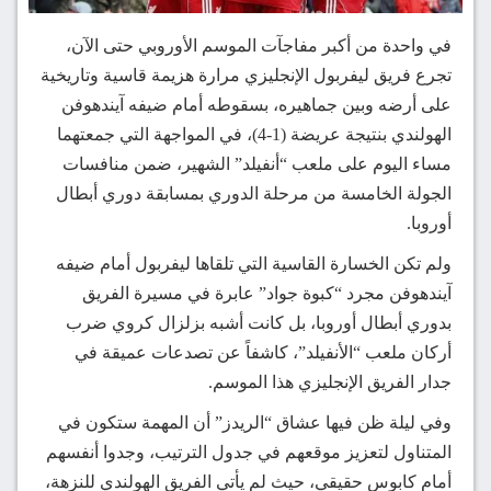
في واحدة من أكبر مفاجآت الموسم الأوروبي حتى الآن،
تجرع فريق ليفربول الإنجليزي مرارة هزيمة قاسية وتاريخية
على أرضه وبين جماهيره، بسقوطه أمام ضيفه آيندهوفن
الهولندي بنتيجة عريضة (1-4)، في المواجهة التي جمعتهما
مساء اليوم على ملعب “أنفيلد” الشهير، ضمن منافسات
الجولة الخامسة من مرحلة الدوري بمسابقة دوري أبطال
أوروبا.
ولم تكن الخسارة القاسية التي تلقاها ليفربول أمام ضيفه
آيندهوفن مجرد “كبوة جواد” عابرة في مسيرة الفريق
بدوري أبطال أوروبا، بل كانت أشبه بزلزال كروي ضرب
أركان ملعب “الأنفيلد”، كاشفاً عن تصدعات عميقة في
جدار الفريق الإنجليزي هذا الموسم.
و​في ليلة ظن فيها عشاق “الريدز” أن المهمة ستكون في
المتناول لتعزيز موقعهم في جدول الترتيب، وجدوا أنفسهم
أمام كابوس حقيقي، حيث لم يأتي الفريق الهولندي للنزهة،