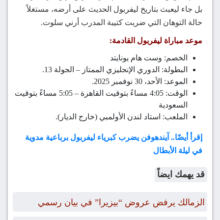
بل جاء ليعبث بتاريخ ليفربول الحديث على أرضه، مستغلاً
حالة التوهان التي ضربت كتيبة المدرب أرني سلوت.
موعد مباراة ليفربول القادمة:
​الخصم: وست هام يونايتد
​البطولة: الدوري الإنجليزي الممتاز – الجولة 13.
​الموعد: الأحد، 30 نوفمبر 2025.
​الوقت: 4:05 مساءً بتوقيت القاهرة – 5:05 مساءً بتوقيت
السعودية
​الملعب: استاد لندن الأولمبي (خارج الديار).
إقرأ أيضًا.. آيندهوفن يضرب كبرياء ليفربول برباعية مدوية
في ليلة الأبطال
قد يهمك ايضاً
الزمالك يرفض عروض “بيزيرا” في بيان رسمي