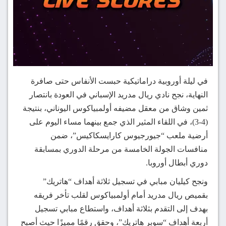
في ليلة أوروبية دراماتيكية حبست الأنفاس حتى صافرة
النهاية، نجح نادي ريال مدريد الإسباني في العودة بانتصار
ثمين وشاق من معقل مضيفه أولمبياكوس اليوناني، بنتيجة
(4-3)، في اللقاء المثير الذي جمع بينهما مساء اليوم على
أرضية ملعب “جيورجيوس كارايسكاكيس”، ضمن
منافسات الجولة الخامسة من مرحلة الدوري بمسابقة
دوري أبطال أوروبا.
ونجح كيليان مبابي في تسجيل ثلاثة أهداف “هاتريك”
بقميص ريال مدريد أمام أولمبياكوس لقلب تأخر فريقه
بهدف إلى التقدم بثلاثة أهداف، واستطاع مبابي تسجيل
أربعة أهداف “سوبر هاتريك”، وحقق رقمًا مميزًا حيث أصبح