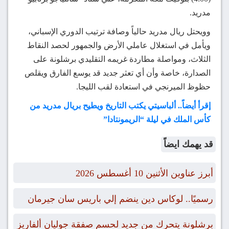
مدريد.
وويحتل ريال مدريد حالياً وصافة ترتيب الدوري الإسباني،
ويأمل في استغلال عاملي الأرض والجمهور لحصد النقاط
الثلاث، ومواصلة مطاردة غريمه التقليدي برشلونة على
الصدارة، خاصة وأن أي تعثر جديد قد يوسع الفارق ويقلص
حظوظ الميرنجي في استعادة لقب الليجا.
إقرأ أيضاً.. ألباسيتي يكتب التاريخ ويطيح بريال مدريد من
كأس الملك في ليلة “الريمونتادا”
قد يهمك ايضاً
أبرز عناوين الأثنين 10 أغسطس 2026
رسميًا.. لوكاس دين ينضم إلي باريس سان جيرمان
برشلونة يتحرك من جديد لحسم صفقة جوليان ألفاريز