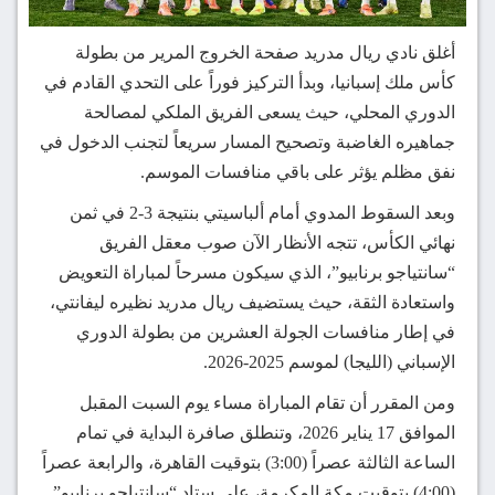
أغلق نادي ريال مدريد صفحة الخروج المرير من بطولة
كأس ملك إسبانيا، وبدأ التركيز فوراً على التحدي القادم في
الدوري المحلي، حيث يسعى الفريق الملكي لمصالحة
جماهيره الغاضبة وتصحيح المسار سريعاً لتجنب الدخول في
نفق مظلم يؤثر على باقي منافسات الموسم.
وبعد السقوط المدوي أمام ألباسيتي بنتيجة 3-2 في ثمن
نهائي الكأس، تتجه الأنظار الآن صوب معقل الفريق
“سانتياجو برنابيو”، الذي سيكون مسرحاً لمباراة التعويض
واستعادة الثقة، حيث يستضيف ريال مدريد نظيره ليفانتي،
في إطار منافسات الجولة العشرين من بطولة الدوري
الإسباني (الليجا) لموسم 2025-2026.
ومن المقرر أن تقام المباراة مساء يوم السبت المقبل
الموافق 17 يناير 2026، وتنطلق صافرة البداية في تمام
الساعة الثالثة عصراً (3:00) بتوقيت القاهرة، والرابعة عصراً
(4:00) بتوقيت مكة المكرمة، علي ستاد “سانتياجو برنابيو”