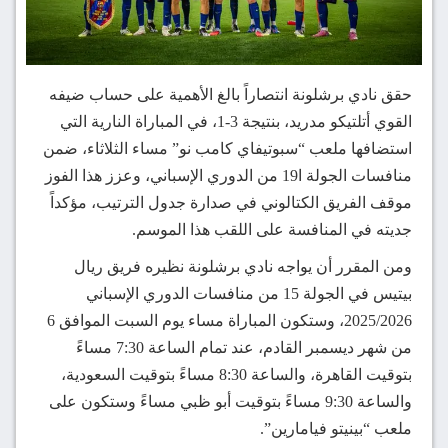
حقق نادي برشلونة انتصاراً بالغ الأهمية على حساب ضيفه
القوي أتلتيكو مدريد، بنتيجة 3-1، في المباراة النارية التي
استضافها ملعب “سبوتيفاي كامب نو” مساء الثلاثاء، ضمن
منافسات الجولة ا19 من الدوري الإسباني، وعزز هذا الفوز
موقف الفريق الكتالوني في صدارة جدول الترتيب، مؤكداً
جديته في المنافسة على اللقب هذا الموسم.
ومن المقرر أن يواجه نادي برشلونة نظيره فريق ريال
بيتيس في الجولة 15 من منافسات الدوري الإسباني
2025/2026، وستكون المباراة مساء يوم السبت الموافق 6
من شهر ديسمبر القادم، عند تمام الساعة 7:30 مساءً
بتوقيت القاهرة، والساعة 8:30 مساءً بتوقيت السعودية،
والساعة 9:30 مساءً بتوقيت أبو ظبي مساءً وستكون على
ملعب “بينيتو فيامارين”.