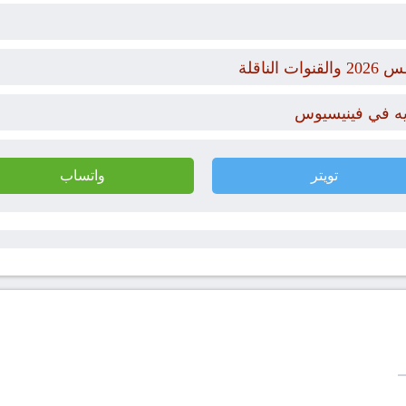
أيه في فينيسيوس
تويتر
واتساب