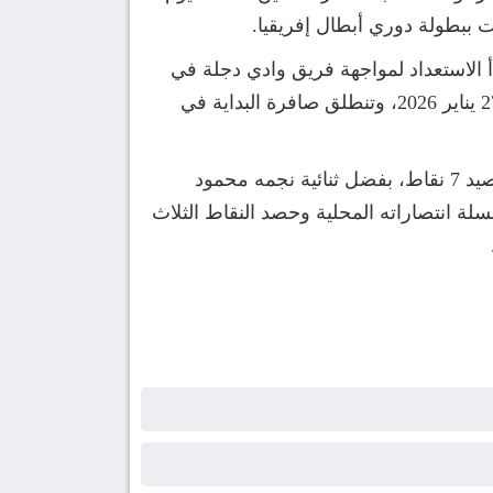
ت ببطولة دوري أبطال إفريقيا.
أ الاستعداد لمواجهة فريق وادي دجلة في
إطار منافسات الدوري العام، ومن المقرر أن تقام مباراة الأهلي ووادي دجلة يوم الثلاثاء المقبل، الموافق 27 يناير 2026، وتنطلق صافرة البداية في
ويدخل المارد الأحمر اللقاء القادم بمعنويات مرتفعة بعد أن نجح في الانفراد بصدارة مجموعته الإفريقية برصيد 7 نقاط، بفضل ثنائية نجمه محمود
ة انتصاراته المحلية وحصد النقاط الثلاث