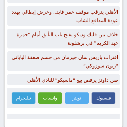
الأهلي يترقب موقف عمر فايد.. وعرض إيطالي يهدد
عودة المدافع الشاب
خلاف بين فليك وديكو يفتح باب التألق أمام “حمزة
عبد الكريم” في برشلونة
اقتراب باريس سان جيرمان من حسم صفقة الياباني
“زيون سوزوكي”
صن داونز يرفض بيع “ماسيكو” للنادي الأهلي
فيسبوك
تويتر
واتساب
تيليجرام