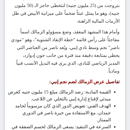
بتروجت من (25 مليون جنيه) لتتخطى حاجز الـ (50 مليون
جنيه)، وهو ما يمثل عبئاً ضخماً على ميزانية الأبيض في ظل
الأزمات المالية الراهنة.
وأمام هذا المشهد المعقد، وضع مسؤولو الزمالك اسماً
مفاجئاً على رأس قائمة “خطة الإنقاذ الشتوية”، وهو “مودي
ناصر” نجم وسط نادي إنبي، ويُعد ناصر من العناصر التي
يحظى بمتابعة دقيقة منذ فترة من جانب جون إدوارد،
المدير الرياضي للنادي، الذي يرى فيه البديل الأنسب فنياً
ومادياً.
تفاصيل عرض الزمالك لضم نجم إنبي:
القيمة المادية: رصد الزمالك مبلغ 15 مليون جنيه كعرض
مبدئي لإقناع إدارة إنبي بالتخلي عن اللاعب.
الهدف الفني: تعويض الدور الذي كان مرسوماً لحامد
حمدان، مع الاستفادة من خبرة ناصر في الدوري
الممتاز.
السرعة في التنفيذ: يسعى الزمالك لحسم الصفقة في