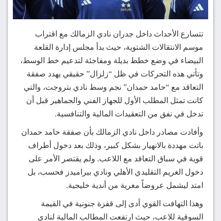
تتسارع الأحداث داخل جدران نادي الزمالك مع اقتراب
موسم الانتقالات الشتوية، حيث بدأ مجلس إدارة القلعة
البيضاء في وضع خطط بديلة ومفاجئة لتدعيم خط الوسط،
وتأتي هذه التحركات في ظل “زلزال” حقيقي يهدد صفقة
التعاقد مع “حامد حمدان” نجم وسط نادي بتروجت، والتي
كانت تمثل المطلب الأول للجهاز الفني والجماهير قبل أن
تدخل في نفق من التعقيدات المالية والتنافسية.
وأفادت مصادر داخل نادي الزمالك بأن صفقة حامد حمدان
باتت مهددة بالانهيار بشكل كبير، وذلك بعد دخول أطراف
قوية في سباق التعاقد مع اللاعب. ولم يقتصر الأمر على
دخول الغريم التقليدي الأهلي ونادي بيراميدز فحسب، بل
امتد ليشمل عروضاً مغرية من أندية خليجية.
وهذا التهافت القوي أدى إلى قفزة جنونية في القيمة
السوقية للاعب، حيث ارتفعت المطالب المالية لنادي