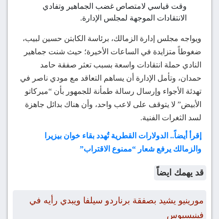
وقت قياسي لامتصاص غضب الجماهير وتفادي
الانتقادات الموجهة لمجلس الإدارة.
ويواجه مجلس إدارة الزمالك، برئاسة الكابتن حسين لبيب،
ضغوطاً متزايدة في الساعات الأخيرة؛ حيث شنت جماهير
النادي حملة انتقادات واسعة بسبب تعثر صفقة حامد
حمدان، وتأمل الإدارة أن يساهم التعاقد مع مودي ناصر في
تهدئة الأجواء وإرسال رسالة طمأنة للجمهور بأن “ميركاتو
الأبيض” لا يتوقف على لاعب واحد، وأن هناك بدائل جاهزة
لسد الثغرات الفنية.
إقرأ أيضاً.. الدولارات القطرية تُهدد بقاء خوان بيزيرا
والزمالك يرفع شعار “ممنوع الاقتراب”
قد يهمك ايضاً
مورينيو يشيد بصفقة برناردو سيلفا ويبدي رأيه في
فينيسيوس