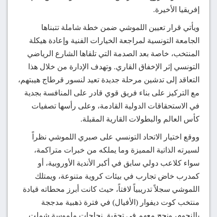
إفريقيا الأخيرة.
ويأتي قرار تعيين اللموشي ضمن خطة شاملة تتبناها
الجامعة التونسية لمراجعة الخيارات الفنية وإعادة هيكلة
المنتخب، خاصة بعد الصدمة التي تلقاها الشارع الرياضي
التونسي إثر الإخفاق القاري. وتهدف الإدارة من خلال هذا
التعاقد إلى تدشين مرحلة جديدة تعيد لنسور قرطاج هيبتهم،
مع التركيز على بناء فريق قوي قادر على المنافسة بجدية
في الاستحقاقات الدولية القادمة، وعلى رأسها تصفيات
كأس العالم والبطولات القارية المقبلة.
ووقع اختيار الاتحاد التونسي على صبري اللموشي نظراً
لسيرته الذاتية المميزة وما يملكه من خبرات متراكمة،
سواء كلاعب دولي سابق في أكبر الأندية الأوروبية، أو
كمدرب خاض تجارب في بيئات كروية متنوعة، ويمتلك
اللموشي سجلاً تدريبياً لافتاً، حيث كانت أبرز محطاته قيادة
منتخب كوت ديفوار (الأفيال) في فترة ذهبية مدججة
بالنجوم، ونجح معهم في تحقيق نجاحات ملموسة شملت