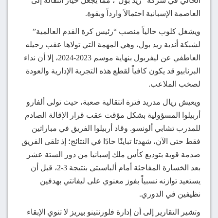
الحالي في شركة “ريد بول”، مما يجعل خيار انتقاله إلى
العاصمة الإسبانية احتمالاً وارداً وبقوة.
ويشغل كلوب حالياً منصب “رئيس كرة القدم العالمية”
لشبكة أندية ريد بول، وهي المهمة التي تولاها عقب رحيله
العاطفي عن ليفربول بنهاية موسم 2023-2024، إلا أن نداء
البرنابيو قد يكون كافياً لقطع هذه التجربة الإدارية والعودة
لصخب الملاعب.
ويعيش ريال مدريد فترة انتقالية صعبة، حيث تولى ألفارو
أربيلوا المسؤولية بشكل مؤقت عقب قرار الإقالة الصادم
للمدرب تشابي ألونسو. وقاد أربيلوا الفريق في مباراتين
فقط حتى الآن، شهدتا تباينًا حادًا في النتائج؛ إذ تلقى الفريق
صدمة قوية بتوديع كأس ملك إسبانيا من دور الستة عشر
بعد الخسارة المفاجئة أمام ألباسيتي بنتيجة 3-2، قبل أن
يستعيد توازنه نسبياً بفوز معنوي على ليفانتي بهدفين
نظيفين في الدوري.
وتشير التقارير إلى أن إدارة فلورنتينو بيريز لا تنوي الإبقاء