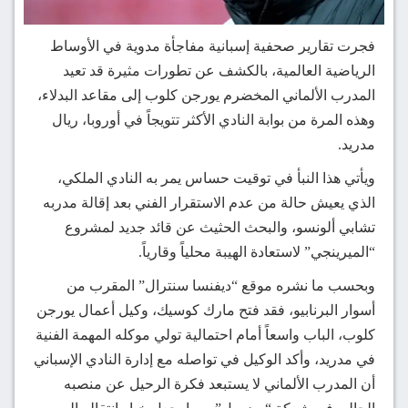
فجرت تقارير صحفية إسبانية مفاجأة مدوية في الأوساط
الرياضية العالمية، بالكشف عن تطورات مثيرة قد تعيد
المدرب الألماني المخضرم يورجن كلوب إلى مقاعد البدلاء،
وهذه المرة من بوابة النادي الأكثر تتويجاً في أوروبا، ريال
مدريد.
ويأتي هذا النبأ في توقيت حساس يمر به النادي الملكي،
الذي يعيش حالة من عدم الاستقرار الفني بعد إقالة مدربه
تشابي ألونسو، والبحث الحثيث عن قائد جديد لمشروع
“الميرينجي” لاستعادة الهيبة محلياً وقارياً.
وبحسب ما نشره موقع “ديفنسا سنترال” المقرب من
أسوار البرنابيو، فقد فتح مارك كوسيك، وكيل أعمال يورجن
كلوب، الباب واسعاً أمام احتمالية تولي موكله المهمة الفنية
في مدريد، وأكد الوكيل في تواصله مع إدارة النادي الإسباني
أن المدرب الألماني لا يستبعد فكرة الرحيل عن منصبه