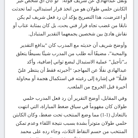
ونقل عبدالهادي عن شريف قوله: “لو كان أي شخص غير
الكابتن حلمي طولان هو من اتخذ قرار استبدالي، لما تحدثت
أو اعترضت، هذا التصريح يؤكد أن رد فعل شريف لم يكن
نابعًا من غضب تجاه قرار فني بحت، بل كان بمثابة عتاب أو
نقاش هادئ بين شخصين يجمعهما التقدير المتبادل.
وأوضح شريف أن حديثه مع المدرب كان “بدافع التقدير
والمحبة”، مضيفًا أنه طلب من المدرب شيئًا بسيطًا يتعلق
بـ”تأجيل” عملية الاستبدال لبضع ثواني إضافية، وأكد
عبدالهادي نقلًا عن المهاجم: “أخبرته فقط أن ينتظر عليّ
قليلًا” في إشارة إلى رغبته في استكمال هجمة أو محاولة
أخيرة قبل الخروج من الملعب.
وفي المقابل، أوضح التقرير أن رد فعل المدرب حلمي
طولان كان مفهوماً في سياق ضغط المباراة، التي انتهت
بالتعادل (1-1) مما وضع المنتخب تحت ضغط، وكان الكابتن
حلمي طولان متوتراً بشدة بسبب نتيجة اللقاء وعدم تمكن
المنتخب من حسم النقاط الثلاث، وجاء رده على محمد