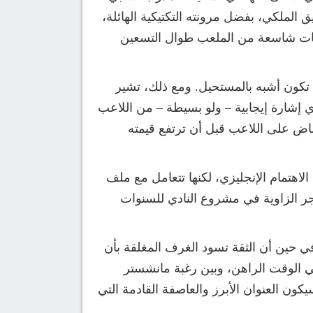
 الملكي، بفضل مرونته التكتيكية الهائلة،
احات شاسعة من الملعب طوال التسعين
د تكون أشبه بالمستحيل. ومع ذلك، تشير
ة للتفاوض، معولين على أن أي إشارة إيجابية – ولو بسيطة – من اللاعب
ضاض على اللاعب قبل أن ترتفع قيمته
لاهتمام الإنجليزي، لكنها تتعامل مع ملف
جر الزاوية في مشروع النادي للسنوات
ي حين أن الثقة تسود الغرف المغلقة بأن
ي الوقت الراهن، وبين رغبة مانشستر
كون العنوان الأبرز والعاصفة القادمة التي