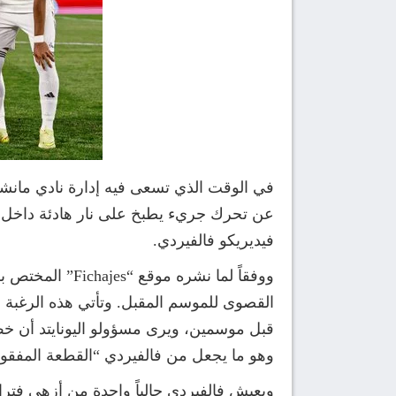
في الوقت الذي تسعى فيه إدارة نادي مانشس
عن تحرك جريء يطبخ على نار هادئة داخل أر
فيديريكو فالفيردي.
ووفقاً لما نشر
القصوى للموسم المقبل. وتأتي هذه الرغبة ال
قبل موسمين، ويرى مسؤولو اليونايتد أن خ
وهو ما يجعل من فالفيردي “القطعة المفقودة”
ويعيش فالفيردي حالياً واحدة من أزهى فترا