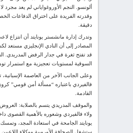
ألونسو. النجم الأوروغواياني لم يعد مجرد ل
وقدرته الفريدة على اختراق الدفاعات الخ
دقيقة.
وتدرك إدارة مانشستر يونايتد أن انتزاع لا
قد تفتح ثغرة في جدار الرفض المدريدي. الن
السوقية لمستويات تعجيزية مع استمرار توه
وعلى الجانب الآخر من العاصمة الإسبانية، ت
فالفيردي باعتباره “مسألة أمن قومي” كروي
القادمة.
والموقف المدريدي يتسم بالصلابة: العروض ا
ولاء فالفيردي وشعوره بالأهمية القصوى دا
يونايتد الجامحة في استعادة المجد، وتمسك ر
ستشغل الصحافة الأوروبية ووكلاء اللاعبين خل