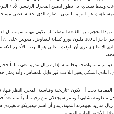
اعب وسط تقليدي، بل تطور ليصبح المحرك الرئيسي لأداء الفريق
صمة، ناهيك عن التزامه البدني الصارم الذي يجعله يغطي مس
عب بهذا الحجم من “القلعة البيضاء” لن يكون مهمة سهلة، بل ق
المصادر إلى أن النادي الإنجليزي مستعد لكسر حاجز الـ 100 مليون يورو كبداي
ادي الإنجليزي يرى أن الوقت الحالي هو الفرصة الأخيرة للانق
جه.
بدو الرسالة واضحة وحاسمة. إدارة ريال مدريد تعي تماماً حجم ا
. النادي الملكي يعتبر اللاعب غير قابل للمساس، وأنه يمثل ح
لمقدمة يجب أن تكون “تاريخية وقياسية” لمجرد النظر فيها، ف
خل منظومة تشابي ألونسو سيجعلان من رحيله أمراً مستبعداً ف
يال مدريد بجوهرته الثمينة، يبدو أن اسم فيديريكو فالفيردي سي
ال الأشهر القليلة المقبلة.