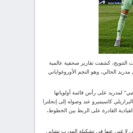
ت التتويج، كشفت تقارير صحفية عالمية
ريد الحالي، وهو النجم الأوروغواياني
لفتى الذهبي” لمدريد على رأس قائمة أولوياتها
لبرازيلي كاسيميرو عند وصوله إلى إنجلترا
يادية القادرة على الربط بين الخطوط،
تي لا غنى عنها في تشكيلة المدرب تشابي