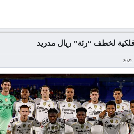
 فلكية لخطف “رئة” ريال مدريد