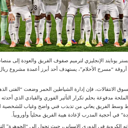
تر يونايتد الإنجليزي لترميم صفوف الفريق والعودة إلى منصا
وقة “مسرح الأحلام”، يستهدف أحد أبرز أعمدة مشروع ريال مد
ه موقع “Fichajes” المختص بسوق الانتقالات، فإن إدارة الشياطين الحمر وضعت “ا
ملحة مدفوعة بحلم تكرار التأثير الفوري والقيادي الذي أحدثه ا
ط وسط الفريق يعاني من تذبذب فني واضح وغياب للشخصية الق
 في أحجية المدرب لإعادة هيبة الفريق محلياً وأوروبياً.
ته الكروية في الدوري الإسباني، حيث تحول إلى “الجوهرة” ال