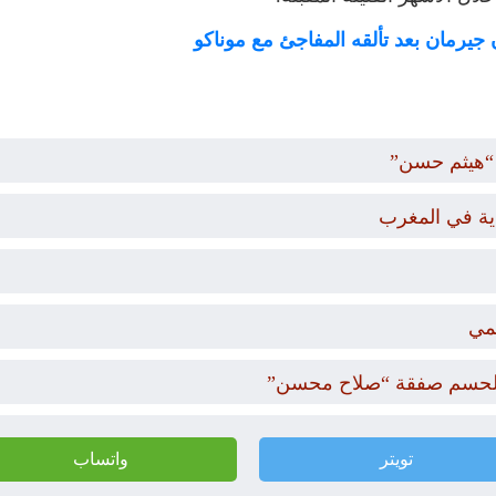
ن جيرمان بعد تألقه المفاجئ مع موناكو
“هيثم حسن”
دية في المغرب
مي
ار لحسم صفقة “صلاح محسن”
تويتر
واتساب