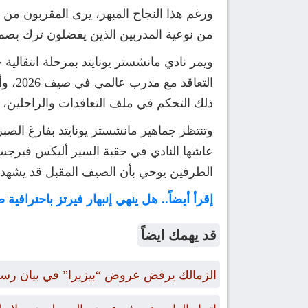
ورغم هذا النجاح المبهر، يرى المقربون من
من نوعية المدربين الذين يفضلون ترك بصم
ويمر نادي مانشستر يونايتد بمرحلة انتقالي
التع
ذلك التحكم في ملف التعاقدات والراحلين، 
وتنتظر جماهير مانشستر يونايتد بفارغ الصبر
عاشها النادي في حقبة السير أليكس فيرجسو
الطرفين يوحي بأن الصيف المقبل قد يشهد و
إقرأ أيضاً.. هل ينهي إنبهار فيرتز باحترافي
قد يهمك ايضاً
الزمالك يرفض عروض “بيزيرا” في بيان رس