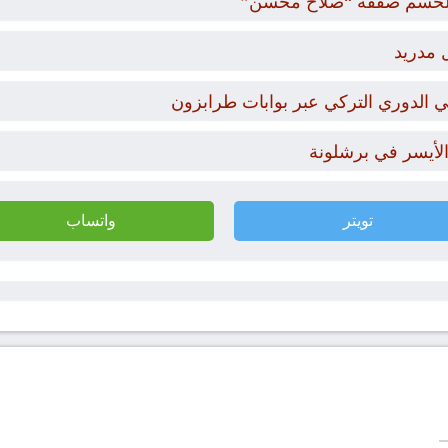
ار لحسم صفقة “صلاح محسن”
 مدريد
 الدوري التركي عبر بوابات طرابزون
 الأيسر في برشلونة
تويتر
واتساب