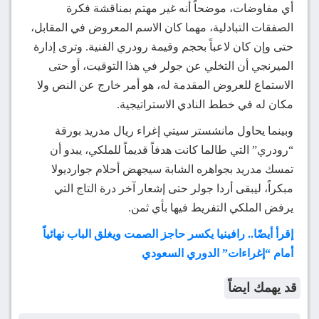
أي مفاوضات، موضحاً أنه غير مهتم بمناقشة فكرة
الصفقات التبادلية، مهما كان الاسم المعروض في المقابل،
حتى وإن كان لاعباً بحجم وقيمة رودري الفنية. وترى إدارة
الميرنجي أن التخلي عن جولر في هذا التوقيت، أو حتى
الاستماع للعروض المقدمة له، هو أمر خارج عن النص ولا
مكان له في خطط النادي الاستراتيجية.
وبينما يحاول مانشستر سيتي إغراء ريال مدريد بورقة
“رودري” التي طالما كانت هدفاً قديماً للملكي، يبدو أن
تمسك مدريد بجواهره الشابة سيجهض أحلام جوارديولا
مبكراً، ليبقى أردا جولر حتى إشعار آخر درة التاج التي
يرفض الملكي التفريط فيها بأي ثمن.
إقرأ أيضًا.. رافينيا يكسر حاجز الصمت ويغلق الباب نهائياً
أمام “إغراءات” الدوري السعودي
قد يهمك ايضاً