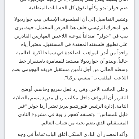
ضم جولر تبدو وكأنها تفوق كل الحسابات المنطقية.
وتشير التفاصيل إلى أن الفيلسوف الإسباني بيب جوارديولا
هو المحرك الرئيسي خلف هذا العرض المحتمل. حيث يرى
بيب في “جولر” امتداداً لنوعية اللاعبين المهاريين القادرين
على تطبيق فلسفته المعقدة في المستقبل، معتبراً إياه
واحداً من أندر المواهب الصاعدة في سماء الكرة العالمية
حالياً. ويبدو أن جوارديولا مستعد للمغامرة باستقرار خط
وسطه الحالي من أجل تأمين مستقبل فريقه الهجومي بضم
اللاعب الملقب بـ “ميسي تركيا”.
وعلى الجانب الآخر، وفي رد فعل سريع وحاسم، أوضح
التقرير أن الموقف داخل مكاتب ريال مدريد يتسم بالصلابة
التامة. إدارة الرئيس فلورنتينو بيريز تعتبر أردا جولر “غير
قابل للمساس” وتصنفه كحجر زاوية في مشروع النادي
المستقبلي الذي يضم نخبة من شباب العالم.
وأكد المصدر أن النادي الملكي أغلق الباب تماماً في وجه