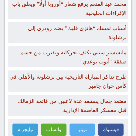
محمد عبد المنعم يرفع شعار “أوروبا أولًا” ويغلق باب
الإغراءات الخليجية
أسباب تمسك “هانزي فليك” بضم رودري إلى
برشلونة
مانشستر سيتي يكثف تحركاته ويقترب من حسم
صفقة “أيوب بوعدي”
طرح تذاكر المباراة التاريخية بين برشلونة والأهلي في
كأس خوان جامبر
معتمد جمال يستبعد عدة لاعبين من قائمة الزمالك
قبل معسكر العاصمة الإدارية
فيسبوك
تويتر
واتساب
تيليجرام