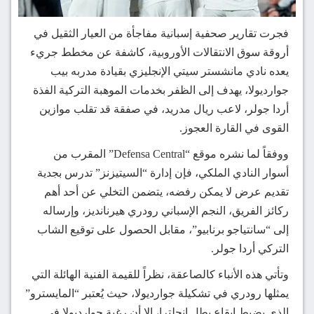
فجرت تقارير صحفية إسبانية مفاجأة من العيار الثقيل في
أروقة سوق الانتقالات الأوروبية، كاشفة عن مخطط جريء
يعده نادي مانشستر سيتي الإنجليزي بقيادة مدربه بيب
جوارديولا، يهدف إلى الظفر بخدمات الموهبة التركية الفذة
أردا جولر، لاعب ريال مدريد، في صفقة قد تقلب موازين
القوى في القارة العجوز.
ووفقاً لما نشره موقع “Defensa Central” المقرب من
أسوار النادي الملكي، فإن إدارة “السيتيزنز” تدرس بجدية
تقديم عرض لا يمكن رفضه، يتضمن التخلي عن أحد أهم
ركائز الفريق، النجم الإسباني رودري هيرنانديز، وإرساله
إلى “سانتياجو برنابيو”، مقابل الحصول على توقيع الشاب
التركي أردا جولر.
وتأتي هذه الأنباء كالصاعقة، نظراً للقيمة الفنية الهائلة التي
يمثلها رودري في تشكيلة جوارديولا، حيث يُعتبر “المايسترو”
الذي يضبط إيقاع بطل إنجلترا، إلا أن رغبة جوارديولا في