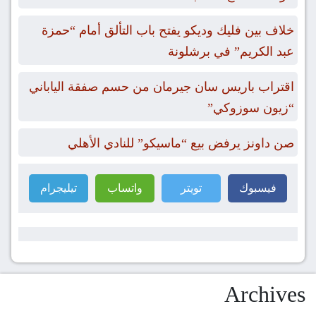
خلاف بين فليك وديكو يفتح باب التألق أمام “حمزة
عبد الكريم” في برشلونة
اقتراب باريس سان جيرمان من حسم صفقة الياباني
“زيون سوزوكي”
صن داونز يرفض بيع “ماسيكو” للنادي الأهلي
فيسبوك
تويتر
واتساب
تيليجرام
Archives