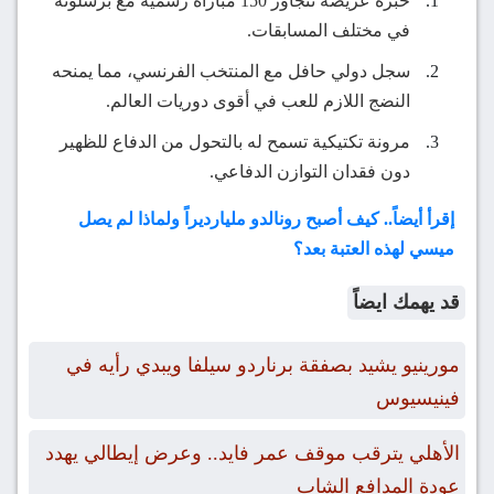
خبرة عريضة تتجاوز 150 مباراة رسمية مع برشلونة
في مختلف المسابقات.
سجل دولي حافل مع المنتخب الفرنسي، مما يمنحه
النضج اللازم للعب في أقوى دوريات العالم.
مرونة تكتيكية تسمح له بالتحول من الدفاع للظهير
دون فقدان التوازن الدفاعي.
إقرأ أيضاً.. كيف أصبح رونالدو مليارديراً ولماذا لم يصل
ميسي لهذه العتبة بعد؟
قد يهمك ايضاً
مورينيو يشيد بصفقة برناردو سيلفا ويبدي رأيه في
فينيسيوس
الأهلي يترقب موقف عمر فايد.. وعرض إيطالي يهدد
عودة المدافع الشاب