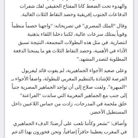
والهدوء تحت الضغط كانا المفتاح الحقيقي لفك شفرات
الدفاعات الجنوب إفريقية وحصد النقاط الثلاث الغالية.
وقال “الملك المصري” في تصريحاته: “واجهنا خصماً منظماً
وقوياً يمتلك سرعات عالية، لكننا دخلنا اللقاء بذهنية
انتصارية. في مثل هذه البطولات المجمعة، النتيجة تسبق
الأداء في الأهمية، وحصد النقاط الثلاث هو ما يمنحنا الدفعة
المطلوبة لتصدر المشهد.”
وعلى صعيد الأجواء الجماهيرية، لم يفوت قائد ليفربول
الفرصة للإشادة بالتنظيم المغربي للبطولة، واصفاً الأجواء بـ
“المبهرة”. ولفت صلاح إلى أن تواجد الجماهير المصرية جنباً
إلى جنب مع الجماهير المغربية التي ساندت “الفراعنة”
خلق ملحمة في المدرجات، زادت من حماس اللاعبين داخل
المستطيل الأخضر.
وأضاف: “نشعر وكأننا نلعب على أرضنا؛ الدفء الجماهيري
في المغرب يعطينا حافزاً إضافياً، ونحن فخورون بهذا الدعم