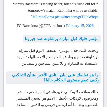
❝ Marcus Rashford is feeling better, but he’s ruled out for
tomorrow’s match. Raphinha will be available.
❞
#GironaBarça
pic.twitter.com/grTUbWhqrs
February 15, 2026
— FC Barcelona (@FCBarcelona)
مؤتمر فليك قبل مباراة برشلونة ضد جيرونا
وتحدث فليك خلال مؤتمره الصحفي اليوم قبل مباراة
برشلونة
ضد جيرونا، عن العديد من الأمور الهامة أبرزها
الاستعدادات للمباراة واللاعبين المتاحين والمصابين.
ما هو تعليقك على بيان النادي الأخير بشأن التحكيم،
وكيف تقيم مستوى الحكام حاليا؟
هناك مواقف لا يمكنني تغييرها، في النهاية جميعنا بشر
ومعرضون لارتكاب الأخطاء. الأهم هو السعي المستمر
للتحسن، وهذا ما أنتظره من فريقي وطاقمي المساعد،