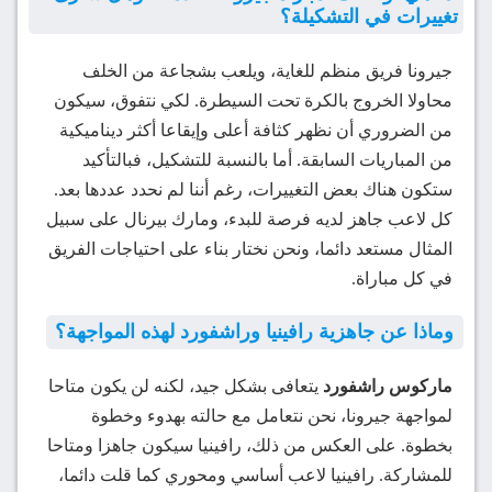
تغييرات في التشكيلة؟
جيرونا فريق منظم للغاية، ويلعب بشجاعة من الخلف
محاولا الخروج بالكرة تحت السيطرة. لكي نتفوق، سيكون
من الضروري أن نظهر كثافة أعلى وإيقاعا أكثر ديناميكية
من المباريات السابقة. أما بالنسبة للتشكيل، فبالتأكيد
ستكون هناك بعض التغييرات، رغم أننا لم نحدد عددها بعد.
كل لاعب جاهز لديه فرصة للبدء، ومارك بيرنال على سبيل
المثال مستعد دائما، ونحن نختار بناء على احتياجات الفريق
في كل مباراة.
وماذا عن جاهزية رافينيا وراشفورد لهذه المواجهة؟
ماركوس راشفورد
يتعافى بشكل جيد، لكنه لن يكون متاحا
لمواجهة جيرونا، نحن نتعامل مع حالته بهدوء وخطوة
بخطوة. على العكس من ذلك، رافينيا سيكون جاهزا ومتاحا
للمشاركة. رافينيا لاعب أساسي ومحوري كما قلت دائما،