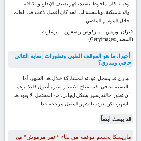
وغيابه كان ملحوظا بشدة، فهو يضيف الإيقاع والكثافة
والديناميكية، وبالنسبة لي، لقد كان أفضل لاعب في العالم
خلال الموسم الماضي.
فيران توريس – ماركوس راشفورد – برشلونة
(المصدر:Gettyimages)
أخيرا، ما هو الموقف الطبي وتطورات إصابة الثنائي
جافي وبيدري؟
بيدري قد يسجل عودته للمشاركة خلال هذا الشهر. أما
بالنسبة لجافي، فسنحتاج للانتظار لفترة أطول قليلا، رغم
أن تطور حالته يسير بشكل إيجابي. من المحتمل ألا يعود هذا
الشهر، لكن عودته الشهر المقبل مرجحة جدا.
قد يهمك ايضاً
ماريسكا يحسم موقفه من بقاء “عمر مرموش” مع