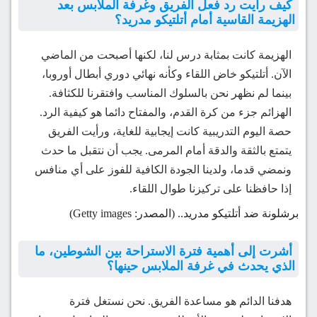
كيف رأيت رد فعل الفريق وغرفة الملابس بعد
الهزيمة القاسية أمام أتلتيكو مدريد؟
الهزيمة كانت بمثابة درس لنا، لكنها أصبحت من الماضي
الآن. أتلتيكو خاض اللقاء وكأنه نهائي دوري أبطال أوروبا،
بينما لم نظهر نحن بالسلوك المناسب وافتقرنا للكثافة.
الهزائم جزء من كرة القدم، والمفتاح دائما هو كيفية الرد.
حصة اليوم التدريبية كانت إيجابية للغاية، ورأيت الفريق
يتمتع بالثقة والدقة أمام المرمى. يجب أن نتقبل ما حدث
ونمضي قدما، ولدينا الجودة الكافية للفوز على أي منافس
إذا حافظنا على تركيزنا طوال اللقاء.
برشلونة ضد أتلتيكو مدريد.. (المصدر: Getty images)
أشرت إلى أهمية فترة الاستراحة بين الشوطين، ما
الذي يحدث في غرفة الملابس حينها؟
هدفنا الدائم هو مساعدة الفريق. نحن نستغل فترة