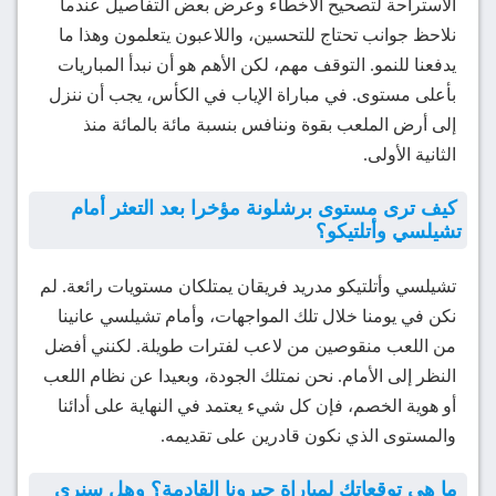
الاستراحة لتصحيح الأخطاء وعرض بعض التفاصيل عندما
نلاحظ جوانب تحتاج للتحسين، واللاعبون يتعلمون وهذا ما
يدفعنا للنمو. التوقف مهم، لكن الأهم هو أن نبدأ المباريات
بأعلى مستوى. في مباراة الإياب في الكأس، يجب أن ننزل
إلى أرض الملعب بقوة وننافس بنسبة مائة بالمائة منذ
الثانية الأولى.
كيف ترى مستوى برشلونة مؤخرا بعد التعثر أمام
تشيلسي وأتلتيكو؟
تشيلسي وأتلتيكو مدريد فريقان يمتلكان مستويات رائعة. لم
نكن في يومنا خلال تلك المواجهات، وأمام تشيلسي عانينا
من اللعب منقوصين من لاعب لفترات طويلة. لكنني أفضل
النظر إلى الأمام. نحن نمتلك الجودة، وبعيدا عن نظام اللعب
أو هوية الخصم، فإن كل شيء يعتمد في النهاية على أدائنا
والمستوى الذي نكون قادرين على تقديمه.
ما هي توقعاتك لمباراة جيرونا القادمة؟ وهل سنرى