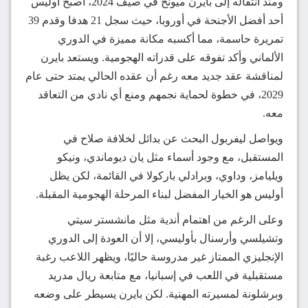
ومنذ انتقاله إلى بايرن ميونخ في صيف 2024، أصبح أوليس
أحد أفضل الأجنحة في أوروبا، حيث سجل 21 هدفا وقدم 39
تمريرة حاسمة، مما أكسبه مكانة مميزة في الدوري
الألماني وأكد تفوقه على قدراته الهجومية. ويستعد بايرن
لمناقشة عقد جديد معه رغم أن عقده الحالي يمتد حتى عام
2029، في خطوة لحماية نجمهم ومنع أي نادي من التعاقد
معه.
ويواصل ليفربول البحث عن بدائل لخلافة صلاح في
المستقبل، مع وجود أسماء مثل يان ديوماندي، ونيكو
ويليامز، وداوي، وبرادلي باركولا في القائمة، لكن يظل
أوليس هو الخيار المفضل لبناء المرحلة الهجومية المقبلة.
وعلى الرغم من اهتمام أندية مثل مانشستر سيتي
وتشيلسي وأرسنال بأوليسي، إلا أن العودة إلى الدوري
الإنجليزي الممتاز غير مدروسة حاليًا، ويظهر اللاعب رغبة
مستقبلية في اللعب في إسبانيا، مع متابعة ريال مدريد
وبرشلونة لمسيرته المهنية. لكن بايرن يسيطر على وضعه