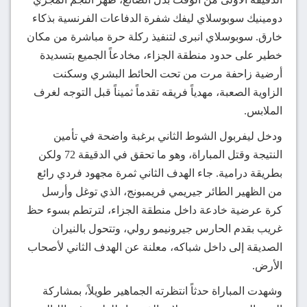
دومينيك سوبوسلاي ليفك شفرة الدفاعات الفرنسية بذكاء
خارق. سوبوسلاي انبرى لتنفيذ ركلة حرة مباشرة من مكان
خطير على حدود منطقة الجزاء، مخادعاً الجميع بتسديدة
أرضية زاحفة مرت من تحت الحائط البشري وسكنت
الزاوية الصعبة، مهدياً فريقه تقدماً ثميناً قبل التوجه لغرف
الملابس.
ودخل ليفربول الشوط الثاني برغبة واضحة في تأمين
النتيجة وقتل المباراة، وهو ما تحقق في الدقيقة 72 ولكن
بطريقة درامية. جاء الهدف الثاني ثمرة مجهود فردي رائع
من الظهير الطائر جيريمي فريمبونج، الذي توغل وأرسل
كرة عرضية خادعة داخل منطقة الجزاء، لترتطم بسوء حظ
غريب بقدم الحارس جيرونيمو رولي، وتتحول بالنيران
الصديقة إلى داخل شباكه، معلنة عن الهدف الثاني لأصحاب
الأرض.
وشهدت المباراة حدثاً انتظرته الجماهير طويلاً، بمشاركة