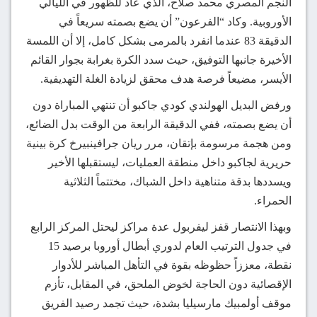
النجم المصري محمد صلاح، الذي عاد للظهور في الليالي
الأوروبية. وكاد “الفرعون” أن يضع بصمته سريعاً في
الدقيقة 83 عندما انفرد بالمرمى بشكل كامل، إلا أن اللمسة
الأخيرة جانبها التوفيق، حيث سدد الكرة بغرابة بجوار القائم
الأيسر، مضيعاً فرصة هدف محقق لزيادة الغلة التهديفية.
ورفض البديل الهولندي كودي جاكبو أن تنتهي المباراة دون
أن يضع بصمته، ففي الدقيقة الرابعة من الوقت بدل الضائع،
ومن هجمة مرسومة بإتقان، مرر ريان جرافينبيرخ كرة بينية
حريرية لجاكبو داخل منطقة العمليات، ليستقبلها الأخير
ويسددها بدقة متناهية داخل الشباك، مختتماً الثلاثية
الحمراء.
وبهذا الانتصار قفز ليفربول عدة مراكز ليحتل المركز الرابع
في جدول الترتيب العام لدوري أبطال أوروبا برصيد 15
نقطة، معززاً حظوظه بقوة في التأهل المباشر للأدوار
الإقصائية دون الحاجة لخوض الملحق، في المقابل، تأزم
موقف أولمبيك مارسيليا بشدة، حيث تجمد رصيد الفريق