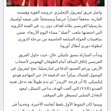
واصل فريق ليفربول الإنجليزي عروضه القوية وهيمنته
القارية، محققاً انتصاراً عريضاً ومستحقاً على ضيفه أولمبيك
مارسيليا الفرنسي بثلاثة أهداف دون رد، في القمة الكروية
التي احتضنها ملعب “آنفيلد” مساء اليوم الأربعاء، ضمن
منافسات الجولة السابعة الحاسمة من مرحلة الدوري
لبطولة دوري أبطال أوروبا.
وبدأت المباراة بنسق تكتيكي عالٍ، حيث حاول الفريق
الفرنسي إغلاق المنافذ أمام الطوفان الهجومي لأصحاب
الأرض، ورغم الصمود الدفاعي لمارسيليا، نجح ليفربول في
الوصول للشباك مبكراً عند الدقيقة 24 عبر المهاجم هوجو
إيكيتيكي، إلا أن فرحة “الريدز” لم تدم طويلاً بعد تدخل تقنية
الفيديو (VAR) التي ألغت الهدف بداعي التسلل، ليعود
التعادل السلبي ليسيطر على الموقف.
وبينما كان الشوط الأول يلفظ أنفاسه الأخيرة، وتحديداً في
الدقيقة الأولى من الوقت بدل الضائع، ظهر النجم المجري