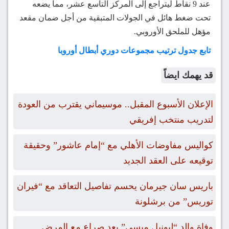
عند 9 نقاط ليتراجع إلى المركز التاسع عشر، مما يضعه
تحت ضغط هائل في الجولات المتبقية من أجل ضمان مقعد
مؤهل للملحق الأوروبي.
تابع جدول ترتيب مجموعات دوري أبطال أوروبا
قد يهمك ايضاً
الإعلان الأسبوع المقبل.. موسيماني يقترب من العودة
لتدريب منتخب إفريقي
كواليس مفاوضات الأهلي مع “إمام عاشور” وحقيقة
توقيعه على العقد الجديد
باريس سان جيرمان يحسم تفاصيل التعاقد مع “فيران
توريس” من برشلونة
وفاة والد “ليونيل ميسي” بعد صراع مع المرض