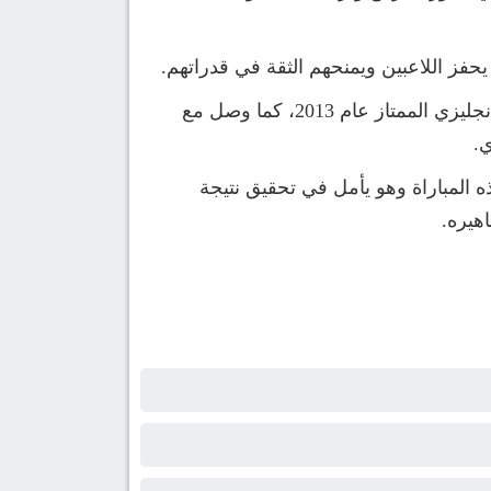
حفز اللاعبين ويمنحهم الثقة في قدراتهم.
شهدت مسيرة روسينيور في هال سيتي مشاركته في 161 مباراة، ورافق فريقه في الصعود إلى الدوري الإنجليزي الممتاز عام 2013، كما وصل مع
مدربًا لتشيلسي في يناير 2026، ويعود إلى هال في هذه المباراة وهو يأمل في تحقيق نتيجة
هيره.