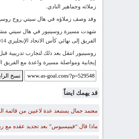
زملائه وجماهير النادي.
وقد وصف زملاؤه في هال سيتي روح روسينيور ا
الفريق إلى نهائي كأس الاتحاد الإنجليزي 2014 وتأهل للبطولات الأوروبية، ليُعد من أفضل فترات تاريخ النادي.
إيجابية ومواصلة مسيرة واعدة مع الفريق ال
نسخ الرا
قد يهمك ايضاً
معتمد جمال يستبعد عدة لاعبين من قائمة ال
ماذا قال “فينيسيوس” بعد تجديد عقده مع ري