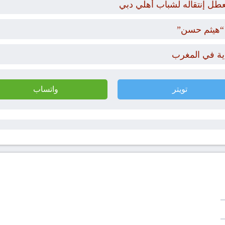
عطل إنتقاله لشباب أهلي دبي
“هيثم حسن”
دية في المغرب
تويتر
واتساب