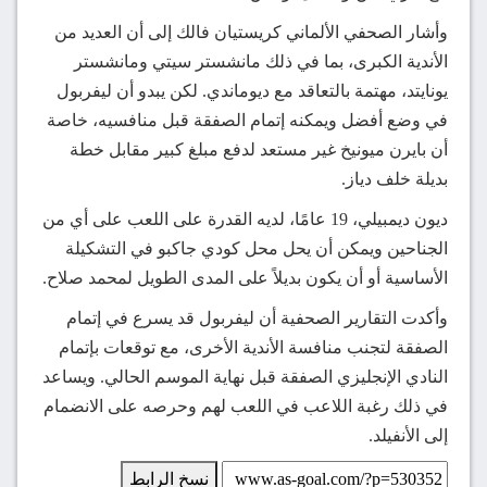
وأشار الصحفي الألماني كريستيان فالك إلى أن العديد من
الأندية الكبرى، بما في ذلك مانشستر سيتي ومانشستر
يونايتد، مهتمة بالتعاقد مع ديوماندي. لكن يبدو أن ليفربول
في وضع أفضل ويمكنه إتمام الصفقة قبل منافسيه، خاصة
أن بايرن ميونيخ غير مستعد لدفع مبلغ كبير مقابل خطة
بديلة خلف دياز.
ديون ديمبيلي، 19 عامًا، لديه القدرة على اللعب على أي من
الجناحين ويمكن أن يحل محل كودي جاكبو في التشكيلة
الأساسية أو أن يكون بديلاً على المدى الطويل لمحمد صلاح.
وأكدت التقارير الصحفية أن ليفربول قد يسرع في إتمام
الصفقة لتجنب منافسة الأندية الأخرى، مع توقعات بإتمام
النادي الإنجليزي الصفقة قبل نهاية الموسم الحالي. ويساعد
في ذلك رغبة اللاعب في اللعب لهم وحرصه على الانضمام
إلى الأنفيلد.
نسخ الرابط