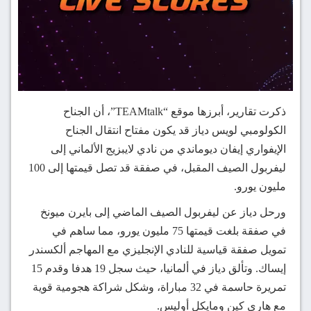
ذكرت تقارير، أبرزها موقع “TEAMtalk”، أن الجناح
الكولومبي لويس دياز قد يكون مفتاح انتقال الجناح
الإيفواري إيفان ديوماندي من نادي لايبزيج الألماني إلى
ليفربول الصيف المقبل، في صفقة قد تصل قيمتها إلى 100
مليون يورو.
ورحل دياز عن ليفربول الصيف الماضي إلى بايرن ميونخ
في صفقة بلغت قيمتها 75 مليون يورو، مما ساهم في
تمويل صفقة قياسية للنادي الإنجليزي مع المهاجم ألكسندر
إيساك. وتألق دياز في ألمانيا، حيث سجل 19 هدفا وقدم 15
تمريرة حاسمة في 32 مباراة، وشكل شراكة هجومية قوية
مع هاري كين ومايكل أوليس.