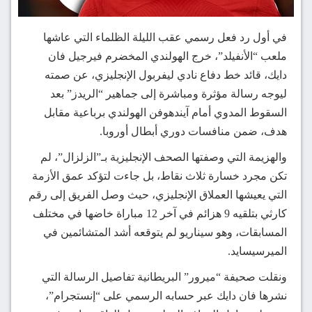
في أول رد فعل رسمي عقب الليلة الظلماء التي عاشها
ملعب “الأنفيلد”، خرج الهولندي المخضرم فيرجيل فان
دايك، قائد خط دفاع نادي ليفربول الإنجليزي، عن صمته
ليوجه رسالة مؤثرة ومباشرة إلى جماهير “الريدز” بعد
السقوط المدوي أمام آيندهوفن الهولندي برباعية مقابل
هدف، ضمن منافسات دوري أبطال أوروبا.
والهزيمة التي وصفتها الصحف الإنجليزية بـ”الزلزال”، لم
تكن مجرد خسارة ثلاث نقاط، بل جاءت لتؤكد عمق الأزمة
التي يعيشها العملاق الإنجليزي، حيث وصل الفريق إلى رقم
كارثي بتلقيه 9 هزائم في آخر 12 مباراة خاضها في مختلف
المسابقات، وهو سيناريو لم يتوقعه أشد المتشائمين في
الميرسيسايد.
ونقلت صحيفة “ميرور” البريطانية تفاصيل الرسالة التي
نشرها فان دايك عبر حسابه الرسمي على “إنستجرام”،