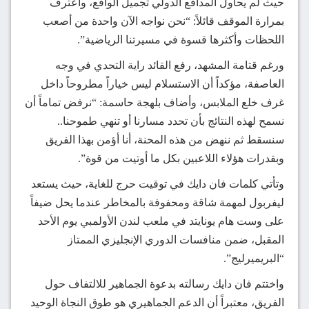
حيث لم يحاول المدافع الدولي تجميل الواقع، واعترف
بمرارة الموقف قائلاً: “نحن نواجه الآن واحدة من أصعب
اللحظات وأكثرها قسوة في مسيرتنا الرياضية”.
ورغم قتامة المشهد، رفع القائد راية التحدي في وجه
العاصفة، مؤكداً أن الاستسلام ليس خياراً مطروحاً داخل
غرف خلع الملابس، وأضاف بلهجة حاسمة: “نرفض تماماً أن
نسمح لهذه النتائج بأن تحدد مسارنا أو تنهي طموحنا..
سنسقط ثم ننهض من هذه المحنة، أنا أؤمن بهذا الفريق
وبقدرات هؤلاء اللاعبين بكل ما أوتيت من قوة”.
وتأتي كلمات فان دايك في توقيت حرج للغاية، حيث يستعد
ليفربول لمهمة شاقة ومحفوفة بالمخاطر عندما يحل ضيفاً
على وست هام يونايتد في ملعب لندن الأولمبي يوم الأحد
المقبل، ضمن منافسات الدوري الإنجليزي الممتاز
“البريميرليج”.
واختتم فان دايك رسالته بدعوة الجماهير للالتفاف حول
الفريق، معتبراً أن الدعم الجماهيري هو طوق النجاة الوحيد