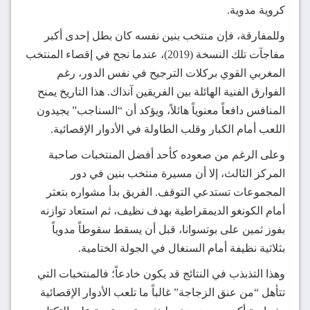
كروية مدوية.
وللمفارقة، فإن منتخب بنين نفسه كان بطل إحدى أكبر
مفاجآت تلك النسخة (2019)، عندما نجح في إقصاء المنتخب
المغربي القوي بركلات الترجيح في نفس الدور، رغم
الفوارق الفنية الهائلة بين الفريقين آنذاك. هذا التاريخ يمنح
المنافس دافعاً معنوياً هائلاً، ويؤكد أن “السناجب” يجيدون
اللعب أمام الكبار وقلب الطاولة في الأدوار الإقصائية.
وعلى الرغم من صعوده كأحد أفضل المنتخبات صاحبة
المركز الثالث، إلا أن مسيرة منتخب بنين في دور
المجموعات تستدعي التوقف. الفريق بدأ مشواره بتعثر
أمام الكونغو الديمقراطية بهدف نظيف، ثم استعاد توازنه
بفوز ثمين على بوتسوانا، قبل أن يسقط سقوطاً مدوياً
بثلاثية نظيفة أمام السنغال في الجولة الختامية.
وهذا التذبذب في النتائج قد يكون خادعاً؛ فالمنتخبات التي
تتأهل “من عنق الزجاجة” غالباً ما تلعب الأدوار الإقصائية