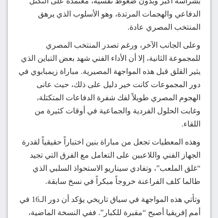
بشراسة أكبر وبدون ضغوط نفسية، معتمدة على التكتل
الدفاعي والهجمات المرتدة، وهو الأسلوب الذي يرهق
المنتخب المصري عادة.
وعلى الجانب الآخر، ورغم تصدر المنتخب المصري
للمجموعة الثانية، إلا أن الأداء الفني شهد بعض التباين الذي
يثير القلق قبل هذه المواجهة المصيرية. مباراة زيمبابوي في
دور المجموعات كانت خير دليل على ذلك، حيث عانى
الهجوم المصري طويلاً لفك شفرة الدفاعات المتكتلة،
وغابت الحلول الفردية والجماعية في أوقات كثيرة من
اللقاء.
وهذه المعطيات تجعل من مباراة بنين اختباراً حقيقياً لقدرة
الجهاز الفني واللاعبين على التعامل مع الفرق التي تجيد
“غلق الملعب”، وتفادي سيناريو الاستحواذ السلبي الذي
طالما كلف الفراعنة خروجاً مبكراً في نسخ سابقة.
وتأتي هذه المواجهة في سياق تاريخي يؤكد أن دور الـ16 في
أمم إفريقيا أصبح “مقبرة للكبار”. ففي النسخة الماضية،