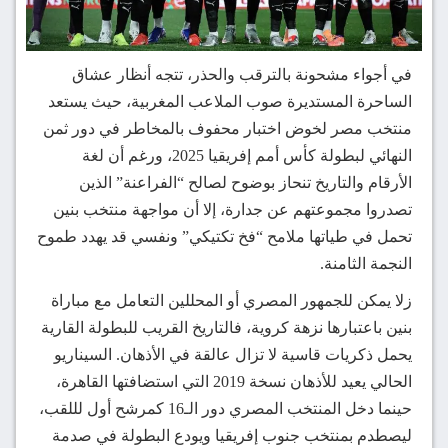
في أجواء مشحونة بالترقب والحذر، تتجه أنظار عشاق
الساحرة المستديرة صوب الملاعب المغربية، حيث يستعد
منتخب مصر لخوض اختبار محفوف بالمخاطر في دور ثمن
النهائي لبطولة كأس أمم إفريقيا 2025، ورغم أن لغة
الأرقام والتاريخ تنحاز بوضوح لصالح “الفراعنة” الذين
تصدروا مجموعتهم عن جدارة، إلا أن مواجهة منتخب بنين
تحمل في طياتها ملامح “فخ تكتيكي” ونفسي قد يهدد طموح
النجمة الثامنة.
زلا يمكن للجمهور المصري أو المحللين التعامل مع مباراة
بنين باعتبارها نزهة كروية، فالتاريخ القريب للبطولة القارية
يحمل ذكريات قاسية لا تزال عالقة في الأذهان. السيناريو
الحالي يعيد للأذهان نسخة 2019 التي استضافتها القاهرة،
حينما دخل المنتخب المصري دور الـ16 كمرشح أول لللقب،
ليصطدم بمنتخب جنوب إفريقيا ويودع البطولة في صدمة