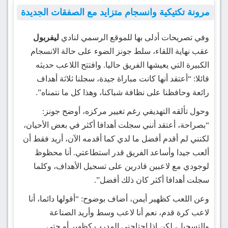
مرونة تكتيكية وانسجام متزايد مع الصفقات الجديدة
وفي تصريحات أدلى بها للموقع الرسمي لنادي
ليفربول
عقب نهاية اللقاء، سلط جونز الضوء على حالة الانسجام
الكبيرة التي يعيشها الفريق حاليا. وافتتح اللاعب حديثه
قائلا: “أعتقد أنها كانت مباراة جيدة، سجلنا ثلاثة أهداف
رائعة وحافظنا على نظافة شباكنا، وهذا كل ما نتمناه”.
وحول تألقه التهديفي رغم تغيير مركزه، أوضح جونز:
“بصراحة، أعتقد أنني سجلت أهدافا أكثر في بعض الأحيان،
لكنني لم أقدم أفضل ما لدي كما أقدمه الآن، أريد فقط أن
ألعب جيدا وأساعد الفريق قدر استطاعتي. أنا محظوظ
لوجودي مع لاعبين قادرين على تسجيل الأهداف، وكلما
سجلت أهدافا أكثر كان ذلك أفضل”.
وعن اللعب كظهير أيمن، أضاف بوضوح: “أقولها دائما، أنا
لاعب كرة قدم، نعم أنا لاعب وسط وأريد الصناعة
والتسجيل، لكن إذا احتاجني المدرب كظهير أو حتى