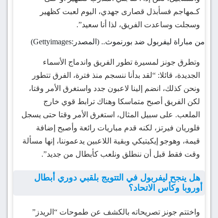
كـمهاجم فسأبذل قصارى جهدي، اليوم لعبت كظهير
وسجلت وساعدت الفريق، لذا أنا سعيد”.
من مباراة ليفربول ضد بورنموث.. (المصدر:Gettyimages)
وتطرق جونز لمسيرة تطور الفريق واندماج الأسماء
الجديدة، قائلا: “لقد بدأنا ننسجم منذ فترة، الفرق تتطور
ونحن كذلك، انضم إلينا لاعبون جدد واستغرق الأمر وقتا،
لكن الفريق أصبح متماسكا وهناك ترابط قوي خارج
الملعب. على سبيل المثال، استغرق الأمر وقتا حتى يسجل
فلوريان فيرتز، لكنه قدم مباريات رائعة وأصبح إضافة
قيمة، وهوجو إيكيتيكي وبقية اللاعبين يدعموننا، إنها مسألة
وقت فقط قبل أن ننطلق ونلعب كأبطال من جديد”.
هل ينجح ليفربول في التتويج بلقبي
دوري أبطال
أوروبا
وكأس الاتحاد؟
واختتم جونز تصريحاته بالكشف عن طموحات “الريدز”