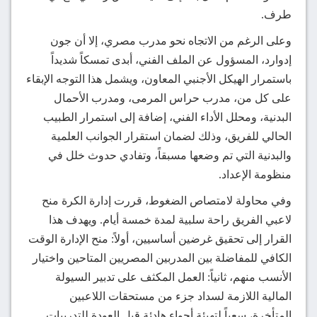
طرف.
وعلى الرغم من الاتجاه نحو مدرب مصري، إلا أن جون
إدوارد، المسؤول عن الملف الفني، أبدى تمسكاً شديداً
باستمرار الهيكل الأجنبي المعاون، ويشمل هذا التوجه الإبقاء
على كل من، مدرب حراس المرمى، ومدرب الأحمال
البدنية، ومحلل الأداء الفني، إضافة إلى استمرار الطبيب
الحالي للفريق، وذلك لضمان استقرار الجوانب العلمية
والبدنية التي تم وضعها مسبقاً، وتفادي حدوث خلل في
منظومة الإعداد.
وفي محاولة لامتصاص الضغوط، قررت إدارة الكرة منح
لاعبي الفريق راحة سلبية لمدة خمسة أيام. ويهدف هذا
القرار إلى تحقيق غرضين أساسيين، أولاً: منح الإدارة الوقت
الكافي للمفاضلة بين المدربين المصريين المتاحين واختيار
الأنسب منهم، ثانياً: العمل المكثف على تدبير السيولة
المالية اللازمة لسداد جزء من مستحقات اللاعبين
المتأخرة، سعياً لتهيئة أجواء هادئة قبل العودة للتدريبات