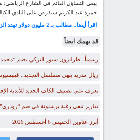
يبقى التساؤل القائم في الشارع الرياضي: ه
حمزة عبد الكريم ستفرض على النادي الكت
اقرأ أيضا.. مطالب بـ 2 مليون دولار تهدد الزمالك بعد هروب “معالي” لاتحاد طنجة
قد يهمك ايضاً
رسمياً.. طرابزون سبور التركي يضم “محمد
ريال مدريد ينهي مسلسل التجديد.. فينيسيوس 
تعرف علي تصنيف الكاف الجديد للأندية الإفري
تقارير تنفي رغبة برشلونة في ضم “رودري” 
أبرز عناوين الخميس 6 أغسطس 2026