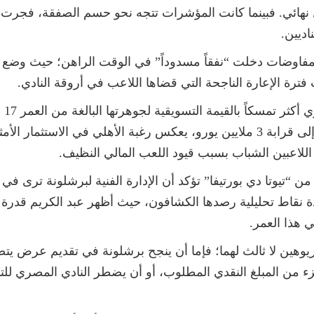
 نهائي. فبينما كانت المؤشرات تتجه نحو حسم الصفقة، فجرت 
اديين.
فترة الإعارة الناجحة التي قضاها اللاعب في أروقة النادي.
للتخلي عن خدماته. هذا الفارق، الذي يصل إلى قرابة 3 ملايين يورو، يعكس رغبة ا
للاعبين الشباب بسبب قيود اللعب المالي النظيف.
دة من “تيوتا دي بورتيفا” تؤكد أن الإدارة الفنية لبرشلونة ترى 
عدة نقاط تحليلية رصدها الكشافون، حيث أظهر عبد الكريم قدرة
هذا العمر.
ريوهين لا ثالث لهما؛ فإما أن ينجح برشلونة في تقديم عرض يت
لتنازل عن جزء من المبلغ النقدي المطلوب، أو أن يضطر النادي المص