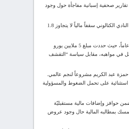
تقارير صحفية إسبانية مفاجأة حول وجود
وكشفت صحيفة “آس” (AS) الإسبانية أن المفاوضات دخلت “نفقاً مسدوداً” في الوقت الراهن؛ حيث وضع النادي الكتالوني سقفاً مالياً لا يتجاوز 1.8
في المقابل، تبدو إدارة النادي الأهلي المصري أكثر تمسكاً بالقيمة التسويقية لجوهرتها البالغة من العمر 17 عاماً، حيث حددت مبلغ 5 ملايين يورو
لأهلي في الاستثمار الأمثل في مواهبه، مقابل سياسة “التقشف
في حمزة عبد الكريم مشروعاً لنجم عالمي.
 استثنائية على تحمل الضغوط والمسؤولية
ضمن حوافز وإضافات مالية مستقبليّة
ري للتمسك بمطالبه المالية حال وجود عروض