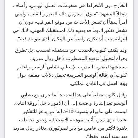
الخارج دون الانخراط في ضغوطات العمل اليومي. وأضاف
محللاً المشهد: “سوق المدربين دائم التغير والتقلب، وليس
أمراً سيئاً أن تعيش الأحداث من موقع المراقب، دون أن
تشغل تفكيرك بما قد يعنيه ذلك لمستقبلك المهني، لأنك في
النهاية يجب أن تكون راضياً عن المكان الذي تتواجد فيه”.
ولم يكتفِ كلوب بالحديث عن مستقبله فحسب، بل تطرق
بجرأة لتحليل الوضع المضطرب داخل ريال مدريد،
مستشهدًا بتجربة المدرب الإسباني تشابي ألونسو. واعتبر
كلوب أن إقالة ألونسو السريعة تحمل دلالات مقلقة حول
بيئة العمل في النادي الملكي.
وقال كلوب معلقاً على هذا الحدث: “ما جرى مع تشابي
ألونسو يُعد إشارة واضحة إلى أن الأمور داخل أروقة النادي
ليست على ما يرام بنسبة 100%. إنه أمر يدعو للتفكير
عندما نرى مدرباً أثبت موهبته الاستثنائية وحقق نجاحات
باهرة لأكثر من عامين مع باير ليفركوزن، يغادر ريال مدريد
بعد ستة أشهر فقط”.