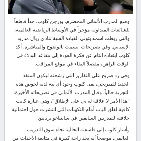
وضع المدرب الألماني المخضرم، يورجن كلوب، حداً قاطعاً
للشائعات المتداولة مؤخراً في الأوساط الرياضية العالمية،
والتي ربطت اسمه بتولي القيادة الفنية لنادي ريال مدريد
الإسباني. وفي تصريحات اتسمت بالوضوح والمباشرة، أكد
كلوب ابتعاده التام عن فكرة العودة إلى مقاعد البدلاء في
الوقت الراهن، مفضلاً البقاء في موقع المراقب.
وفي رد صريح على التقارير التي رشحته ليكون المنقذ
الجديد للميرنجي، نفى كلوب وجود أي نية لديه لخوض هذه
التجربة حالياً. وقال المدرب الألماني في تصريحاته الأخيرة:
“هذا الأمر لا علاقة له بي على الإطلاق”، وهي عبارة كانت
كافية لغلق الباب أمام التكهنات التي انتشرت حول احتمالية
خلافته للمدربين السابقين في سانتياغو برنابيو.
وأشار كلوب إلى فلسفته الحالية تجاه سوق التدريب
العالمي، موضحاً أنه يجد راحة كبيرة في متابعة الأحداث من