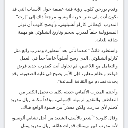
وقدم يورجن كلوب رؤية فنية عميقة حول الأسباب التي قد
تكون أدت إلى تعثر تجربة ألونسو، مرجعاً ذلك إلى “إرث”
المدرب الإيطالي كارلو أنشيلوتي. وأوضح كلوب أن تولي
المسؤولية خلفاً لمدرب بحجم وتاريخ أنشيلوتي هو مهمة
شاقة للغاية.
واستطرد قائلاً: “عندما تأتي بعد أسطورة ومدرب رائع مثل
كارلو أنشيلوتي، الذي رسخ أسلوباً خاصاً جداً في العمل
والتعامل مع اللاعبين، ثم تحاول أنت كمدرب جديد فرض
قواعد ونظام مغاير، فإن الأمر يصبح في غاية الصعوبة، وقد
يحدث تصادم مع الثقافة السائدة”.
وأختتم المدرب الألماني حديثه بكلمات تحمل الكثير من
التعاطف والتقدير لزميله الإسباني، مؤكداً مكانة ريال مدريد
كحلم لأي مدرب، ولكن محذراً من قسوة الواقع هناك.
وقال كلوب: “أشعر بالأسف الشديد من أجل تشابي ألونسو،
لأنه مدرب كبير ويمتلك قدرات هائلة. ريال مدريد يمثل