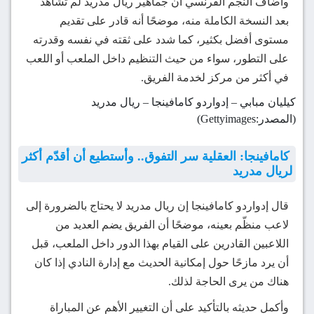
وأضاف النجم الفرنسي أن جماهير ريال مدريد لم تشاهد
بعد النسخة الكاملة منه، موضحًا أنه قادر على تقديم
مستوى أفضل بكثير، كما شدد على ثقته في نفسه وقدرته
على التطور، سواء من حيث التنظيم داخل الملعب أو اللعب
في أكثر من مركز لخدمة الفريق.
كيليان مبابي – إدواردو كامافينجا – ريال مدريد
(المصدر:Gettyimages)
كامافينجا: العقلية سر التفوق.. وأستطيع أن أقدّم أكثر
لريال مدريد
قال إدواردو كامافينجا إن ريال مدريد لا يحتاج بالضرورة إلى
لاعب منظّم بعينه، موضحًا أن الفريق يضم العديد من
اللاعبين القادرين على القيام بهذا الدور داخل الملعب، قبل
أن يرد مازحًا حول إمكانية الحديث مع إدارة النادي إذا كان
هناك من يرى الحاجة لذلك.
وأكمل حديثه بالتأكيد على أن التغيير الأهم عن المباراة