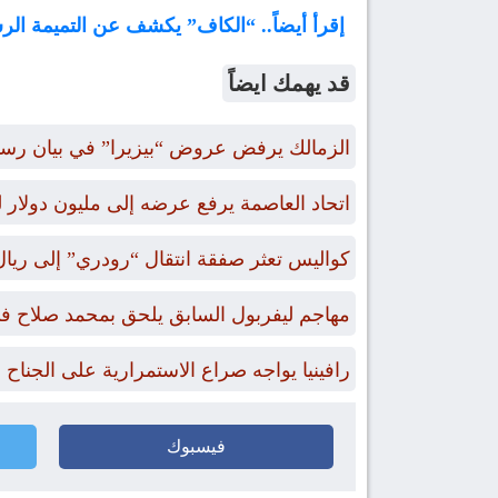
إقرأ أيضاً.. “الكاف” يكشف عن التميمة الرسمية لكأس
قد يهمك ايضاً
الزمالك يرفض عروض “بيزيرا” في بيان رس
اتحاد العاصمة يرفع عرضه إلى مليون دول
كواليس تعثر صفقة انتقال “رودري” إلى ريال
مهاجم ليفربول السابق يلحق بمحمد صلاح في
رافينيا يواجه صراع الاستمرارية على الجناح
فيسبوك