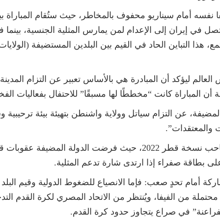
ا نفسه أمام سيناريو محفوف بالمخاطر، حيث ستُقام المباراة بي
 في إيران إلى الإعدام لمن يمارس المثلية الجنسية، بينما ف
ع، هذا التباين الحاد في القيم بين البلدين المستضيفة (الولايا
لعالم ليؤكد أن المبادرة هي بالأساس تعبير عن التزام المدينة
أن المباراة كانت “مخططًا لها مسبقًا” للاحتفال بفعاليات الفخر
المضيفة، عن التزام سياتل وولاية واشنطن بتهيئة بيئة ترحيبية و
ت والمعتقدات”.
ويعيد هذا القرار إلى الأذهان الجدل الذي صاحب نسخة قطر 2022، حيث 
لى بطاقة صفراء إذا ارتدى شارة تدعم المثلية.
ركة أمام تحدٍ صعب: فإما الانصياع للضغوط الدولية وقيم البلد
حتملة من الفيفا، ويُنتظر من الاتحاد المصري لكرة القدم ال
لفراعنة” في صراع يتجاوز حدود كرة القدم.