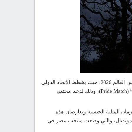
فجّرت تقارير إعلامية عالمية، اليوم الإثنين، أزمة قد تتحول إلى قضية سياسية وثقافية شائكة في بطولة كأس العالم 2026، حيث يخطط الاتحاد الدولي
لكرة القدم (الفيفا) لتحويل مواجهة المجموعة السابعة بين منتخبي مصر وإيران إلى ما يُعرف بـ”لقاء الفخر” (Pride Match)، وذلك لدعم مجتمع
، كون البلدين يجرمان المثلية الجنسية ويعارضان هذه
للمونديال، والتي وضعت منتخب مصر في