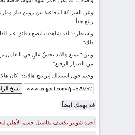
وأضاف:”لم يكن الأمر سهلاً اليوم، خاصة بعد 
وعن الشراكة الدفاعية بين روبن دياز ومارك 
رائع حقاً”.
واستطرد:”لقد شاهدت لبضع دقائق عبد القاد
ذلك”.
وبين:”يتمتع هالاند بحسٍّ عالٍ في التعامل
من الطراز الرفيع”.
وختم حول استبدال إيرلينج هالاند:” كان هال
نسخ الرا
قد يهمك ايضاً
أحمد شوبير يكشف تفاصيل حسم الأهلي لتجديد عقود 4 من 