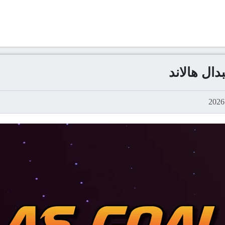
دال هالاند