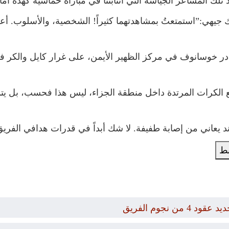
تلك المشاعر الجياشة التي انتابتنا في مباراة حماسية كهذه أما
جيهي:”استمتعتُ بمشاهدتهما كثيراً! الشخصية، والأسلوب. أعتقد 
ر خوسانوف في مركز الظهير الأيمن، على غرار كايل والكر في
 مع الكرات المرتدة داخل منطقة الجزاء، ليس هذا فحسب، بل يت
اند يعاني من إصابة طفيفة. لا شك أبداً في قدرات هدافي الفري
بط
نجوم الفريق