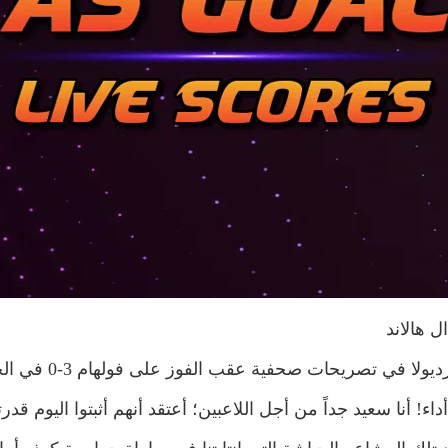
ل هالاند
عقب الفوز على فولهام 3-0 في الجولة الـ26 من الدوري الإنجليزي الممتاز.
أداء! ​​أنا سعيد جداً من أجل اللاعبين؛ أعتقد أنهم أثبتوا اليوم 