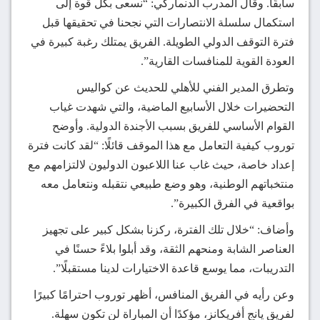
سابقًا. وقال المدرب الدنماركي: “نسعى بكل قوة إلى
استكمال سلسلة الانتصارات التي نجحنا في تحقيقها قبل
فترة التوقف الدولي الطويلة. الفريق يمتلك رغبة كبيرة في
العودة القوية للمنافسات القارية”.
وتطرق المدير الفني للأهلي للحديث عن كواليس
التحضيرات خلال الأسابيع الماضية، والتي شهدت غياب
القوام الأساسي للفريق بسبب الأجندة الدولية. وأوضح
توروب كيفية التعامل مع هذا الموقف قائلًا: “لقد كانت فترة
إعداد خاصة، حيث غاب عنا اللاعبون الدوليون لالتزامهم مع
منتخباتهم الوطنية، وهو وضع طبيعي نتقبله ونتعامل معه
بواقعية في الفرق الكبيرة”.
وأضاف: “خلال تلك الفترة، ركزنا بشكل كبير على تجهيز
العناصر الشابة ومنحهم الثقة، وقد أبلوا بلاءً حسنًا في
التدريبات، مما يوسع قاعدة الاختيارات لدينا مستقبلًا”.
وعن رأيه في الفريق المنافس، أظهر توروب احترامًا كبيرًا
لفريق يانج أفريكانز، مؤكدًا أن المباراة لن تكون سهلة.