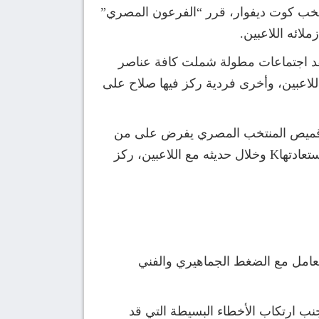
نتخب كوت ديفوار، قرر “الفرعون المصري”
لائه اللاعبين.
قد اجتماعات مطولة شملت كافة عناصر
اعبين، وأخرى فردية ركز فيها صلاح على
ن قميص المنتخب المصري يفرض على من
يرتديه القتال حتى الرمق الأخير، خاصة في بطولة استعصت على الفراعنة في النسخ الأخيرة وآن الأوان لاستعادتهاK وخلال حديثه مع اللاعبين، ركز
التعامل مع الضغط الجماهيري والفني
تجنب ارتكاب الأخطاء البسيطة التي قد