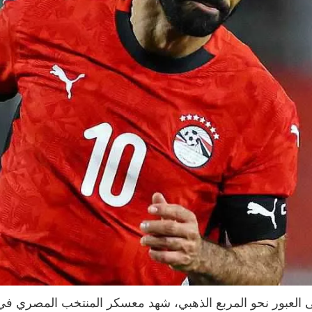
لى العبور نحو المربع الذهبي، شهد معسكر المنتخب المصري في م