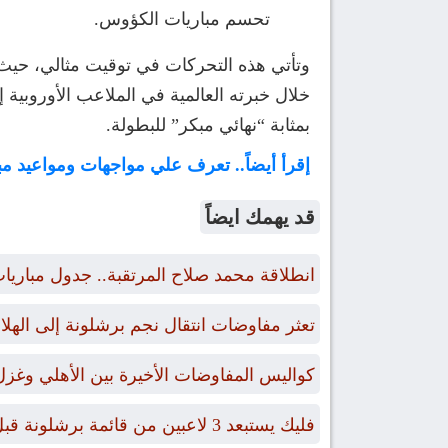
تحسم مباريات الكؤوس.
وتأتي هذه التحركات في توقيت مثالي، حيث ي
خلال خبرته العالمية في الملاعب الأوروبية 
بمثابة “نهائي مبكر” للبطولة.
إقرأ أيضاً.. تعرف علي مواجهات ومواعيد مباري
قد يهمك ايضاً
انطلاقة محمد صلاح المرتقبة.. جدول مبار
تعثر مفاوضات انتقال نجم برشلونة إلى الهل
كواليس المفاوضات الأخيرة بين الأهلي وغز
فليك يستبعد 3 لاعبين من قائمة برشلونة قبل رحلة إيطاليا.. وموقف حمزة عبد الكريم