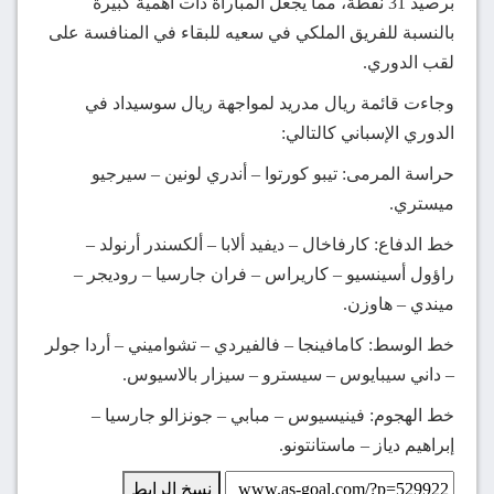
برصيد 31 نقطة، مما يجعل المباراة ذات أهمية كبيرة
بالنسبة للفريق الملكي في سعيه للبقاء في المنافسة على
لقب الدوري.
وجاءت قائمة ريال مدريد لمواجهة ريال سوسيداد في
الدوري الإسباني كالتالي:
حراسة المرمى: تيبو كورتوا – أندري لونين – سيرجيو
ميستري.
خط الدفاع: كارفاخال – ديفيد ألابا – ألكسندر أرنولد –
راؤول أسينسيو – كاريراس – فران جارسيا – روديجر –
ميندي – هاوزن.
خط الوسط: كامافينجا – فالفيردي – تشواميني – أردا جولر
– داني سيبايوس – سيسترو – سيزار بالاسيوس.
خط الهجوم: فينيسيوس – مبابي – جونزالو جارسيا –
إبراهيم دياز – ماستانتونو.
نسخ الرابط