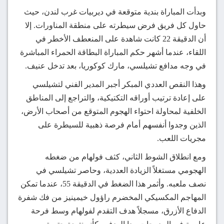
وبدأت المباراة بندية متوقعة في ديربيات غرب لندن، حيث
حاول كل فريق فرض سيطرته على منطقة المناورات. إلا
أن الدقيقة 22 كانت شاهدة على المنعطف الأخطر في
اللقاء، عندما أشهر حكم المباراة البطاقة الحمراء المباشرة
في وجه مدافع تشيلسي، مارك كوكوريا، بعد تدخل عنيف.
وهذا النقص العددي المبكر أجبر المدير الفني لتشيلسي
على إعادة ترتيب أوراقه التكتيكية، والتراجع إلى المناطق
الخلفية لمحاولة احتواء الهجوم المتوقع من أصحاب الأرض،
الذين وجدوا أنفسهم أمام فرصة ذهبية للسيطرة على
مجريات اللعب.
ومع انطلاق الشوط الثاني، كثف فولهام من ضغطه
الهجومي مستغلاً الزيادة العددية، وحاصر تشيلسي في
نصف ملعبه. وأثمر هذا الضغط في الدقيقة 55، عندما تمكن
المهاجم المكسيكي المخضرم راؤول خيمينيز من فك شفرة
الدفاع الأزرق، مسجلاً هدف التقدم لفولهام وسط فرحة