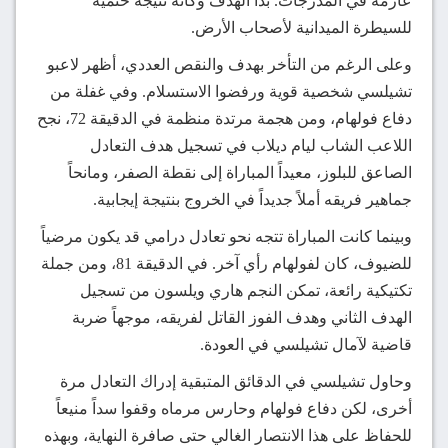
عارمة في المدرجات. بدا الهدف وكأنه نتيجة حتمية
للسيطرة الميدانية لأصحاب الأرض.
وعلى الرغم من التأخر بهدف والنقص العددي، أظهر لاعبو
تشيلسي شخصية قوية ورفضوا الاستسلام. وفي غفلة من
دفاع فولهام، ومن هجمة مرتدة منظمة في الدقيقة 72، نجح
اللاعب الشاب ليام ديلاب في تسجيل هدف التعادل
الصاعق للبلوز، معيداً المباراة إلى نقطة الصفر، ومانحاً
جماهير فريقه أملاً جديداً في الخروج بنتيجة إيجابية.
وبينما كانت المباراة تتجه نحو تعادل درامي قد يكون مرضياً
للضيوف، كان لفولهام رأي آخر. في الدقيقة 81، ومن جملة
تكتيكية رائعة، تمكن النجم هاري ويلسون من تسجيل
الهدف الثاني وهدف الفوز القاتل لفريقه، موجهاً ضربة
قاضية لآمال تشيلسي في العودة.
وحاول تشيلسي في الدقائق المتبقية إدراك التعادل مرة
أخرى، لكن دفاع فولهام وحارس مرماه وقفوا سداً منيعاً
للحفاظ على هذا الانتصار الغالي حتى صافرة النهاية، وبهذه