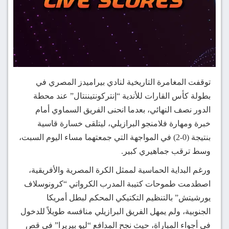
توقفت المغامرة التاريخية لنادي بيراميدز المصري في
بطولة كأس القارات للأندية “إنتركونتيننتال” عند محطة
الدور نصف النهائي، بعدما انحنى الفريق السماوي أمام
خبرة ومهارة فلامنجو البرازيلي، ليتلقى خسارة قاسية
بنتيجة (0-2) في المواجهة التي جمعتهما مساء اليوم السبت،
وسط ترقب جماهيري كبير.
ورغم البداية الحماسية لممثل الكرة المصرية والأفريقية،
اصطدمت طموحات كتيبة المدرب الكرواتي “كرونوسلاف
يورشيتش” بالتنظيم التكتيكي المحكم لبطل أمريكا
الجنوبية، ولم يمهل الفريق البرازيلي منافسه طويلاً للدخول
في أجواء المباراة، حيث نجح المدافع “ليو بيريرا” في قص