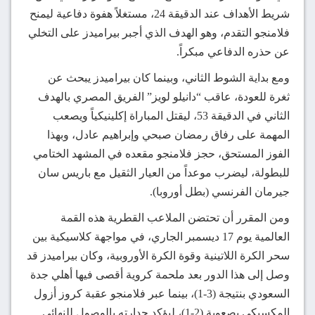
شريط الأهداف عند الدقيقة 24، مستغلاً هفوة دفاعية ليمنح
فلامنجو التقدم، وهو الهدف الذي أجبر بيراميدز على التخلي
عن حذره الدفاعي مبكراً.
ومع بداية الشوط الثاني، وبينما كان بيراميدز يبحث عن
ثغرة للعودة، عاقب “دانيلو لويز” الفريق المصري بالهدف
الثاني في الدقيقة 53، ليقتل المباراة إكلينيكياً ويصعب
المهمة على رفاق رمضان صبحي وإبراهيم عادل، وبهذا
الفوز المستحق، حجز فلامنجو مقعده في المشهد الختامي
للبطولة، ليضرب موعداً من العيار الثقيل مع باريس سان
جيرمان الفرنسي (بطل أوروبا).
ومن المقرر أن تحتضن الملاعب القطرية هذه القمة
العالمية يوم 17 ديسمبر الجاري، في مواجهة كلاسيكية بين
سحر الكرة اللاتينية وقوة الكرة الأوروبية، وكان بيراميدز قد
وصل إلى هذا الدور بعد ملحمة كروية أقصى فيها أهلي جدة
السعودي بنتيجة (3-1)، بينما عبر فلامنجو عقبة كروز أزول
المكسيكي بصعوبة (2-1)، ليؤكد جدارته بالوصول للنهائي.