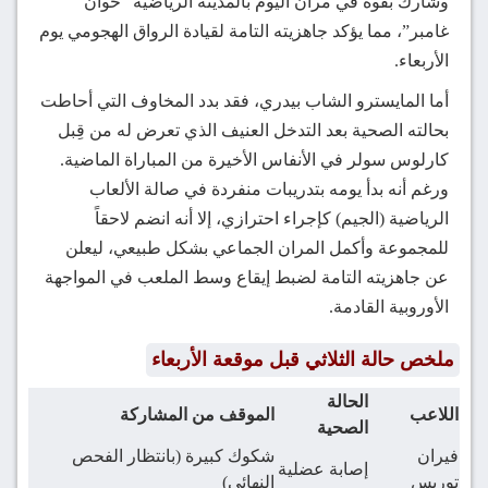
وشارك بقوة في مران اليوم بالمدينة الرياضية “خوان
غامبر”، مما يؤكد جاهزيته التامة لقيادة الرواق الهجومي يوم
الأربعاء.
أما المايسترو الشاب بيدري، فقد بدد المخاوف التي أحاطت
بحالته الصحية بعد التدخل العنيف الذي تعرض له من قِبل
كارلوس سولر في الأنفاس الأخيرة من المباراة الماضية.
ورغم أنه بدأ يومه بتدريبات منفردة في صالة الألعاب
الرياضية (الجيم) كإجراء احترازي، إلا أنه انضم لاحقاً
للمجموعة وأكمل المران الجماعي بشكل طبيعي، ليعلن
عن جاهزيته التامة لضبط إيقاع وسط الملعب في المواجهة
الأوروبية القادمة.
ملخص حالة الثلاثي قبل موقعة الأربعاء
الحالة
اللاعب
الموقف من المشاركة
الصحية
فيران
شكوك كبيرة (بانتظار الفحص
إصابة عضلية
توريس
النهائي)