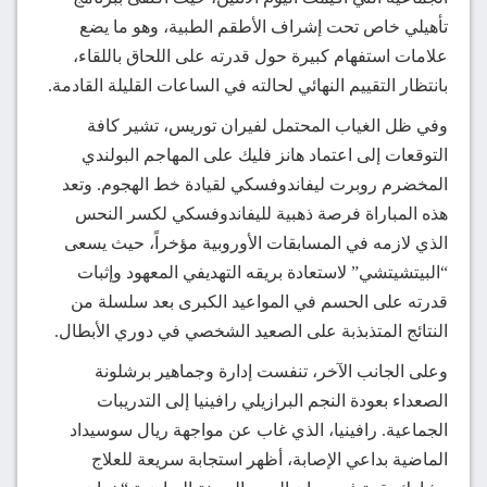
تأهيلي خاص تحت إشراف الأطقم الطبية، وهو ما يضع
علامات استفهام كبيرة حول قدرته على اللحاق باللقاء،
بانتظار التقييم النهائي لحالته في الساعات القليلة القادمة.
وفي ظل الغياب المحتمل لفيران توريس، تشير كافة
التوقعات إلى اعتماد هانز فليك على المهاجم البولندي
المخضرم روبرت ليفاندوفسكي لقيادة خط الهجوم. وتعد
هذه المباراة فرصة ذهبية لليفاندوفسكي لكسر النحس
الذي لازمه في المسابقات الأوروبية مؤخراً، حيث يسعى
“البيتشيتشي” لاستعادة بريقه التهديفي المعهود وإثبات
قدرته على الحسم في المواعيد الكبرى بعد سلسلة من
النتائج المتذبذبة على الصعيد الشخصي في دوري الأبطال.
وعلى الجانب الآخر، تنفست إدارة وجماهير برشلونة
الصعداء بعودة النجم البرازيلي رافينيا إلى التدريبات
الجماعية. رافينيا، الذي غاب عن مواجهة ريال سوسيداد
الماضية بداعي الإصابة، أظهر استجابة سريعة للعلاج