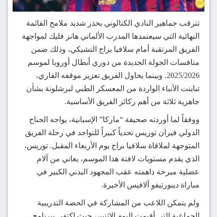
تترقب جماهير النادي الكتالوني بحذر شديد ملامح القائمة
النهائية التي سيعتمدها المدرب الألماني هانز فليك لمواجهة
الفريق المرتقبة أمام سلافيا براج التشيكي، وذلك ضمن
منافسات الجولة الجديدة من دوري أبطال أوروبا لموسم
2025/2026. وبينما يحاول الفريق تعزيز موقفه القاري،
تباينت الأنباء الواردة من المعسكر الطبي لبرشلونة بشأن
جاهزية ثلاثة من أهم ركائز الفريق الأساسية.
ووفقاً لما أوردته صحيفة “ماركا” الإسبانية، يواجه الجناح
الدولي فيران توريس تحدياً كبيراً للتواجد في رحلة الفريق
المتوجهة لملاقاة سلافيا براج يوم الأربعاء المقبل. توريس،
الذي يقدم مستويات لافتة هذا الموسم، يعاني من آلام
عضلية مبرحة داهمته عقب المجهود البدني الكبير في
مباراة ديبورتيفو ألافيس الأخيرة.
ولم يتمكن اللاعب من المشاركة في الحصة التدريبية
الجماعية التي أقيمت اليوم الاثنين، حيث اكتفى ببرنامج