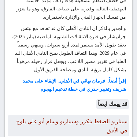
في خطف الأنظار بتسجيله هدفاً رائعاً، مؤكداً حاسته
التهديفية العالية وقدرته على صناعة الفارق، وهو ما يعزز
من تمسك الجهاز الفني والإدارة باستمراره.
والجدير بالذكر أن النادي الأهلي كان قد تعاقد مع نيتس
جراديشار في فترة الانتقالات الشتوية الماضية (يناير 2025)،
بعقد طويل الأمد يستمر لمدة أربع سنوات، وينتهي رسمياً
في عام 2029. وهذا التعاقد الطويل يمنح النادي الأهلي اليد
العليا في تقرير مصير اللاعب، ويجعل قرار رحيله مرهوناً
بشكل كامل برؤية النادي ومصلحة الفريق الأول.
إقرأ أيضاً.. فرمان نهائي في الأهلي.. الإبقاء على محمد
شريف وتغيير جذري في خطة تدعيم الهجوم
قد يهمك ايضاً
سيناريو الضغط يتكرر وسيناريو وسام أبو علي يلوح
في الأفق