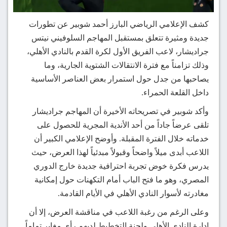
كشف الإعلامي الرياضي البارز أحمد شوبير عن تطورات
جديدة ومثيرة تتعلق بمستقبل المهاجم السلوفيني نيتس
جراديشار، لاعب الفريق الأول لكرة القدم بالنادي الأهلي،
وذلك تزامناً مع فترة الانتقالات الشتوية الجارية، وما
يصاحبها من جدل حول استمرار بعض العناصر الأساسية
داخل القلعة الحمراء.
وأكد شوبير في تصريحاته الأخيرة أن المهاجم جراديشار
تلقى عرضاً جاداً من أحد الأندية المجرية للحصول على
خدماته خلال الفترة المقبلة. وأوضح الإعلامي الكبير أن
اللاعب أبدى ميلاً واضحاً وقبولاً مبدئياً لهذا العرض، حيث
يدرس فكرة خوض تجربة احترافية جديدة خارج الدوري
المصري، وهو ما فتح الباب أمام التكهنات حول إمكانية
مغادرته لأسوار النادي الأهلي في الأيام القادمة.
وعلى الرغم من رغبة اللاعب في مناقشة العرض، إلا أن
إدارة النادي الأهلي ولجنة التخطيط لديهم رأي مغاير تماماً.