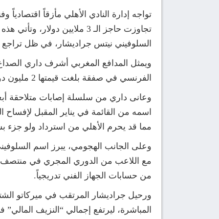
تواجه إدارة النادي الأهلي مأزقاً اقتصادياً 
تجاوزت حاجز الـ 3 ملايين د
السلوفيني نيتس جراديشار، في ظل تراجع ال
الفرنسي في صفقة بلغت قيمتها 2 مليون دولار، لم ينجح اللاعب في تقديم أوراق اعتماده بالشكل المأمول.
وعانى داري من سلسلة إصابات متلاحقة أبعد
اسمه من القائمة في يناير المقبل لإفساح 
مما قد يحرم الأهلي من استرداد ولو جزء ب
وعلى الجانب الهجومي، يبرز اسم السلوفيني 
مع اللاعب من الدوري المجري في منتصف المو
من حسابات الجهاز الفني تدريجياً.
ورحيل جراديشار المرتقب في ميركاتو الشتاء،
المباشرة، ليرتفع إجمالي “النزيف المالي” في ملف الم