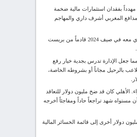
دي مهدداً بفقدان استثمارات مالية ضخمة
ترف، المدافع المغربي أشرف داري والمهاجم
ويمثل المدافع المغربي أشرف داري الصداع الأكبر في رأس لجنة التخطيط بالنادي الأهلي. فمنذ تعاقد النادي معه في صيف 2024 قادماً من بريست
ا جعل الإدارة تدرس بجدية خيار رفع
اعب بالرحيل مجاناً أو بشروطه الخاصة،
ر.
 الأهلي كان قد ضخ مليون دولار للتعاقد
مستواه شهد تراجعاً حاداً ومفاجئاً أخرجه
يون دولار أخرى إلى قائمة الخسائر المالية