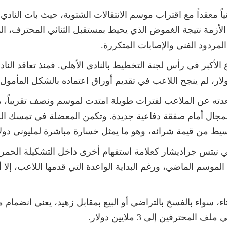
وفنياً معقداً مع اقتراب موسم الانتقالات الشتوية، حيث بات النا
ولار، وتأتي هذه الأزمة نتيجة الغموض الذي يحيط بمستقبل الثنائي المح
مردود الفني والإصابات المتكررة.
ته عن الملاعب لفترات طويلة امتدت لموسم ونصف تقريباً، مم
المجال أمام صفقة دفاعية جديدة. وتكمن المعضلة في تمسك الل
سيط من قيمة شرائه، وهو ما يمثل خسارة مباشرة لمليوني دولا
نيتس جراديشار كعلامة استفهام أخرى داخل التشكيلة الحمراء.
سم الماضي، ورغم البداية الواعدة التي قدمها اللاعب، إلا أن 
 سواء بالفسخ بالتراضي أو البيع بمقابل زهيد، يعني انضمام مل
حترفين إلى 3 ملايين دولار.