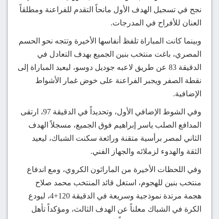
نجح في تسجيل الهدف الأول مانحاً التقدم للفراعنة ومطلقاً
العنان للأفراح في المدرجات.
وبينما كانت المباراة تلفظ أنفاسها الأخيرة وتتجه نحو الحسم
المصري، باغت منتخب بنين الجميع بهدف التعادل في
الدقيقة 83 عن طريق لاعبه جوديل دوسو، ليعيد المباراة إلى
نقطة الصفر ويجبر الفراعنة على خوض غمار الأشواط
الإضافية.
وفي الشوط الإضافي الأول، وتحديداً في الدقيقة 97، ارتقى
المدافع الصلب ياسر إبراهيم فوق الجميع، مسجلاً الهدف
الثاني لمصر برأسية متقنة ورائعة سكنت الشباك، ليعيد
الثقة والهدوء لزملائه والجهاز الفني.
وفي اللحظات الأخيرة من الماراثون الكروي، ومع اندفاع
منتخب بنين للهجوم، استغل قائد المنتخب محمد صلاح
هجمة مرتدة نموذجية وسريعة في الدقيقة 120+4، ليودع
الكرة في الشباك معلناً عن الهدف الثالث، ومؤكداً تأهل