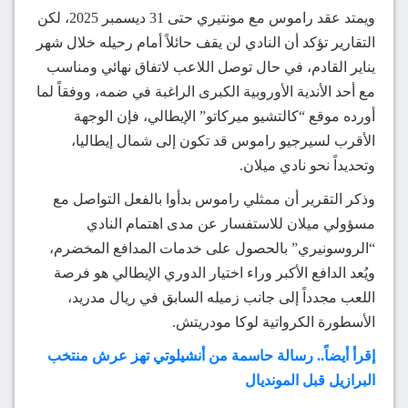
ويمتد عقد راموس مع مونتيري حتى 31 ديسمبر 2025، لكن
التقارير تؤكد أن النادي لن يقف حائلاً أمام رحيله خلال شهر
يناير القادم، في حال توصل اللاعب لاتفاق نهائي ومناسب
مع أحد الأندية الأوروبية الكبرى الراغبة في ضمه، ووفقاً لما
أورده موقع “كالتشيو ميركاتو” الإيطالي، فإن الوجهة
الأقرب لسيرجيو راموس قد تكون إلى شمال إيطاليا،
وتحديداً نحو نادي ميلان.
وذكر التقرير أن ممثلي راموس بدأوا بالفعل التواصل مع
مسؤولي ميلان للاستفسار عن مدى اهتمام النادي
“الروسونيري” بالحصول على خدمات المدافع المخضرم،
ويُعد الدافع الأكبر وراء اختيار الدوري الإيطالي هو فرصة
اللعب مجدداً إلى جانب زميله السابق في ريال مدريد،
الأسطورة الكرواتية لوكا مودريتش.
إقرأ أيضاً.. رسالة حاسمة من أنشيلوتي تهز عرش منتخب
البرازيل قبل المونديال