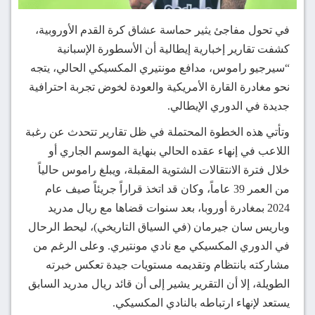
في تحول مفاجئ يثير حماسة عشاق كرة القدم الأوروبية،
كشفت تقارير إخبارية إيطالية أن الأسطورة الإسبانية
“سيرجيو راموس، مدافع مونتيري المكسيكي الحالي، يتجه
نحو مغادرة القارة الأمريكية والعودة لخوض تجربة احترافية
جديدة في الدوري الإيطالي.
وتأتي هذه الخطوة المحتملة في ظل تقارير تتحدث عن رغبة
اللاعب في إنهاء عقده الحالي بنهاية الموسم الجاري أو
خلال فترة الانتقالات الشتوية المقبلة، ويبلغ راموس حالياً
من العمر 39 عاماً، وكان قد اتخذ قراراً جريئاً صيف عام
2024 بمغادرة أوروبا، بعد سنوات قضاها مع ريال مدريد
وباريس سان جيرمان (في السياق التاريخي)، ليحط الرحال
في الدوري المكسيكي مع نادي مونتيري. وعلى الرغم من
مشاركته بانتظام وتقديمه مستويات جيدة تعكس خبرته
الطويلة، إلا أن التقرير يشير إلى أن قائد ريال مدريد السابق
يستعد لإنهاء ارتباطه بالنادي المكسيكي.