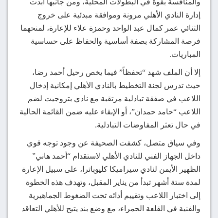
والمنافسة بقوة في البطولات المحلية، ومن جانبها أبدت
إدارة النادي الأهلي مرونة وموافقة مبدئية على خروج
الثنائي عمر كمال عبد الواحد وحمزة علاء للإعارة، لمنحهما
فرصة المشاركة بصفة أساسية والحفاظ على حساسية
المباريات.
إلا أن الملف شهد “تحفظاً” فيما يخص رحيل أحمد رضا،
حيث تدرس لجنة التخطيط بالنادي الأهلي إمكانية إدخال
اللاعب في صفقة تبادلية مرتقبة مع نادي بتروجيت لضم
اللاعب “حامد حمدان”، أو الإبقاء عليه ضمن القائمة الحالية
في حال تعثر المفاوضات التبادلية.
وفي سياق متصل، كشفت الصحيفة عن وجود توجه قوي
داخل الجهاز الفني للنادي الأهلي لاستقدام “أحمد هاني”
الظهير الأيمن لنادي سيراميكا كليوباترا، على سبيل الإعارة
لمدة ستة أشهر تبدأ من يناير المقبل، وتهدف هذه الخطوة
إلى اختبار اللاعب وتقييم أدائه تحت الضغوط الجماهيرية
والفنية في القلعة الحمراء، مع وضع بند يتيح للأهلي التعاقد