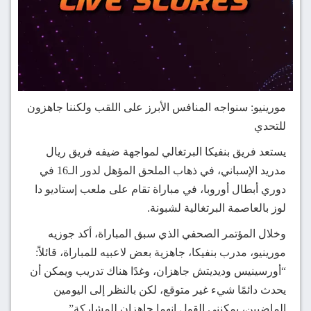
مورينيو: سنواجه المنافس الأبرز على اللقب ولكننا جاهزون
للتحدي
يستعد فريق بنفيكا البرتغالي لمواجهة ضيفه فريق ريال
مدريد الإسباني، في ذهاب الملحق المؤهل لدور الـ16 في
دوري أبطال أوروبا، في مباراة تقام على ملعب إستاديو دا
لوز بالعاصمة البرتغالية لشبونة.
وخلال المؤتمر الصحفي الذي سبق المباراة، أكد جوزيه
مورينيو، مدرب بنفيكا، جاهزية بعض لاعبيه للمباراة، قائلاً:
“أورسينيس وديديتش جاهزان، وغدًا هناك تدريب ويمكن أن
يحدث دائمًا شيء غير متوقع، لكن بالنظر إلى اليومين
الماضيين، يمكنني القول إنهما جاهزان للمشاركة”.