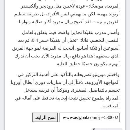
الفردية، موضحًا: «عودة لاعبين مثل روديجر وألكسندر
أرنولد مهمة، لكن ما يهمني ليس الأفراد، بل طريقة تنظيم
الفريق وبنيته». لقد أصبح ريال مدريد أكثر صلابة وتوازنا.
وأصدر مدرب بنفيكا تحذيرا واضحا فيما يتعلق بالعامل
النفسي للخصم، قائلا: “تخيل أن بنفيكا خسر 4-0، ثم بعد
أسبوعين أو ثلاثة أسابيع، أتيحت له الفرصة لمواجهة الفريق
الذي سحقهم؛ هذا هو دافع ريال مدريد الآن. يجب أن ندرك
أنهم سيكونون خصمًا خطيرًا للغاية.
واختتم مورينيو تصريحاته بالتأكيد على أهمية التركيز في
المواجهة الأوروبية، لافتاً إلى أن مباريات دوري أبطال أوروبا
تحسم بالتفاصيل الصغيرة، ومؤكداً أن فريقه سيدخل
المباراة بطموح تحقيق نتيجة إيجابية تحافظ على آماله في
المنافسة.
نسخ الرابط