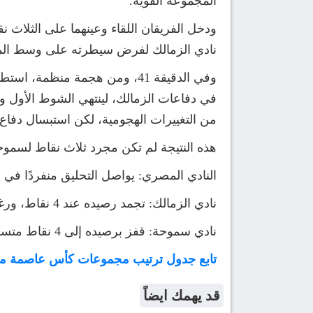
المجموعة القوية.
ودخل الفريقان اللقاء وعينهما على الثلاث ن
نادي الزمالك لفرض سيطرته على وسط الملع
وفي الدقيقة 41، ومن هجمة منظ
في دفاعات الزمالك، لينتهي الشوط الأول وي
من التغييرات الهجومية، لكن استبسال دفا
هذه النتيجة لم تكن مجرد ثلاث نقاط لسموح
النادي المصري: يواصل التحليق منفردًا في الصدارة برصيد 7 نقاط، ليقترب ب
نادي الزمالك: تجمد رصيده عند 4 نقاط، ورغم الخسارة، لا يزال يحتفظ بالمركز الثاني بفارق الأهداف أو المواجهات المباشرة (حسب اللائحة).
نادي سموحة: قفز برصيده إلى 4 نقاط متساويًا مع الزمالك، ليحتل المركز الثالث ويحيي آماله في المنافسة خلال الجولات القادمة.
تابع جدول ترتيب مجموعات كأس عاصمة 
قد يهمك ايضاً