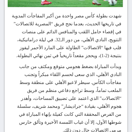
شهدت بطولة كأس مصر واحدة من أكبر المفاجآت المدوية
في تاريخها الحديث، بعدما نجح فريق “المصرية للاتصالات”
في إقصاء حامل اللقب والمنافس الدائم على منصات
التتويج، النادي الأهلي، من دور الـ32. في ليلة دراماتيكية،
قلب فيها “الاتصالات” الطاولة على المارد الأحمر ليفوز
بنتيجة (2-1)، ويحجز مقعداً تاريخياً في ثمن نهائي البطولة.
وبدأت المباراة بضغط هجومي متوقع ومكثف من جانب
النادي الأهلي، الذي سعى لحسم اللقاء مبكراً وتجنب
مفاجآت الكأس. سيطر لاعبو الأهلي على منطقة وسط
الملعب تماماً، وسط تراجع دفاعي منظم من فريق
“الاتصالات” الذي اعتمد على تضييق المساحات، وأهدر
هجوم الأهلي، بقيادة “جراديشار” ومحمد شريف، سلسلة
من الفرص المحققة التي كانت كفيلة بإنهاء المباراة في
شوطها الأول، إلا أن غياب اللمسة الأخيرة وتألق حارس
مرمى الاتصالات حال دون ذلك.