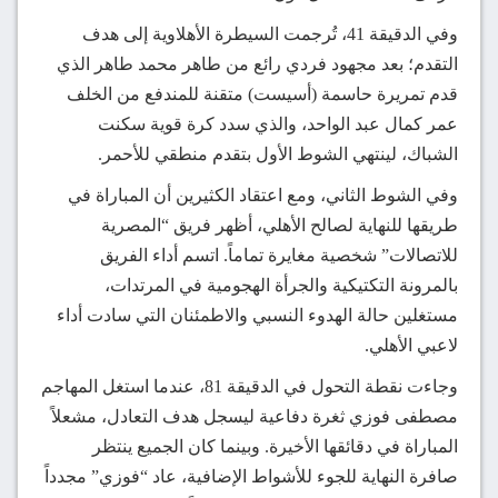
وفي الدقيقة 41، تُرجمت السيطرة الأهلاوية إلى هدف
التقدم؛ بعد مجهود فردي رائع من طاهر محمد طاهر الذي
قدم تمريرة حاسمة (أسيست) متقنة للمندفع من الخلف
عمر كمال عبد الواحد، والذي سدد كرة قوية سكنت
الشباك، لينتهي الشوط الأول بتقدم منطقي للأحمر.
وفي الشوط الثاني، ومع اعتقاد الكثيرين أن المباراة في
طريقها للنهاية لصالح الأهلي، أظهر فريق “المصرية
للاتصالات” شخصية مغايرة تماماً. اتسم أداء الفريق
بالمرونة التكتيكية والجرأة الهجومية في المرتدات،
مستغلين حالة الهدوء النسبي والاطمئنان التي سادت أداء
لاعبي الأهلي.
وجاءت نقطة التحول في الدقيقة 81، عندما استغل المهاجم
مصطفى فوزي ثغرة دفاعية ليسجل هدف التعادل، مشعلاً
المباراة في دقائقها الأخيرة. وبينما كان الجميع ينتظر
صافرة النهاية للجوء للأشواط الإضافية، عاد “فوزي” مجدداً