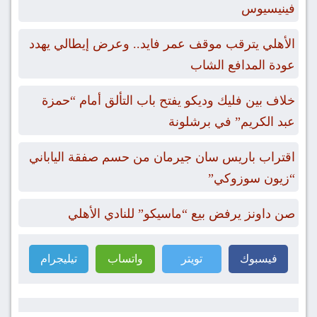
فينيسيوس
الأهلي يترقب موقف عمر فايد.. وعرض إيطالي يهدد
عودة المدافع الشاب
خلاف بين فليك وديكو يفتح باب التألق أمام “حمزة
عبد الكريم” في برشلونة
اقتراب باريس سان جيرمان من حسم صفقة الياباني
“زيون سوزوكي”
صن داونز يرفض بيع “ماسيكو” للنادي الأهلي
فيسبوك
تويتر
واتساب
تيليجرام