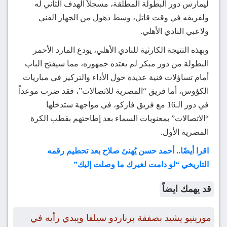
ليمارس دور البطولة المطلقة، مسجلاً الهدف الثاني له
ولفريقه في وقت قاتل، وسط ذهول من الجهاز الفني
ولاعبي النادي الأهلي.
وبهذه النتيجة الكارثية للنادي الأهلي، يودع المارد الأحمر
البطولة من دور مبكر لم يعتده جمهوره، مما سيفتح الباب
أمام تساؤلات فنية عديدة حول الأداء والتركيز في مباريات
الكؤوس، أما فريق “المصرية للاتصالات”، فقد ضرب موعداً
في دور الـ16 مع فريق فاركو، في مواجهة ستدخلها
“الاتصالات” بمعنويات السماء بعد إطاحتهم بقطب الكرة
المصرية الأول.
اقرا أيضًا.. أحمد حسن يُهنئ صلاح بعد تحطيم رقمه
التاريخي “لو دامت لغيرك ما وصلت إليك”
قد يهمك ايضاً
مورينيو يشيد بصفقة برناردو سيلفا ويبدي رأيه في