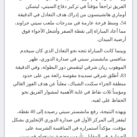
الفريق تراجعاً مؤقتاً في تركيز دفاع السيتي، ليتمكن
أوماري هاتشينسون من إدراك هدف التعادل في الدقيقة
54، وسط فرحة عارمة في مدرجات ملعب سيتي جراوند،
مما أعاد المباراة إلى نقطة الصفر وأشعل الأجواء فوق
أرضية الميدان.
وبينما كانت المباراة تتجه نحو التعادل الذي كان سيخدم
منافسي مانشستر سيتي في صدارة الدوري، ظهر
الموهوب ريان شرقي ليتقمص دور البطولة، وفي الدقيقة
83، أطلق شرقي تسديدة مقوسة رائعة من على حدود
منطقة الجزاء سكنت الشباك، معلناً عن هدف الفوز الغالي
ومؤمناً ثلاث نقاط في غاية الأهمية لمشوار الفريق نحو
الحفاظ على لقبه.
وبهذه النتيجة، رفع مانشستر سيتي رصيده إلى 40 نقطة،
ليقفز إلى المركز الأول في صدارة الدوري الإنجليزي بشكل
مؤقت، مؤكداً استمراره في المنافسة الشرسة على
الصدارة. في المقابل، تأزمت وضعية نوتينغهام فورست