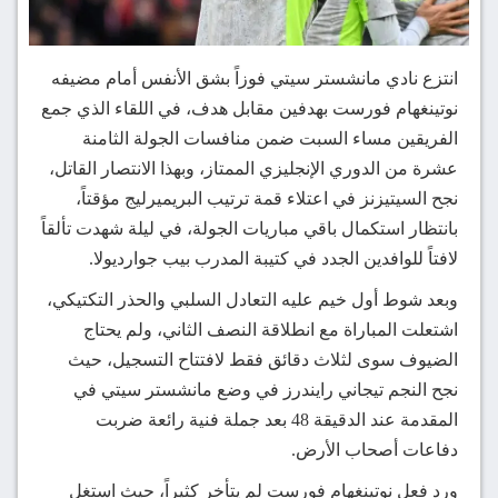
انتزع نادي مانشستر سيتي فوزاً بشق الأنفس أمام مضيفه
نوتينغهام فورست بهدفين مقابل هدف، في اللقاء الذي جمع
الفريقين مساء السبت ضمن منافسات الجولة الثامنة
عشرة من الدوري الإنجليزي الممتاز، وبهذا الانتصار القاتل،
نجح السيتيزنز في اعتلاء قمة ترتيب البريميرليج مؤقتاً،
بانتظار استكمال باقي مباريات الجولة، في ليلة شهدت تألقاً
لافتاً للوافدين الجدد في كتيبة المدرب بيب جوارديولا.
وبعد شوط أول خيم عليه التعادل السلبي والحذر التكتيكي،
اشتعلت المباراة مع انطلاقة النصف الثاني، ولم يحتاج
الضيوف سوى لثلاث دقائق فقط لافتتاح التسجيل، حيث
نجح النجم تيجاني رايندرز في وضع مانشستر سيتي في
المقدمة عند الدقيقة 48 بعد جملة فنية رائعة ضربت
دفاعات أصحاب الأرض.
ورد فعل نوتينغهام فورست لم يتأخر كثيراً، حيث استغل